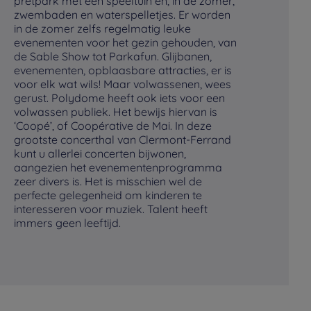
pretpark met een speeltuin en, in de zomer,
be
zwembaden en waterspelletjes. Er worden
aa
in de zomer zelfs regelmatig leuke
wo
evenementen voor het gezin gehouden, van
ve
de Sable Show tot Parkafun. Glijbanen,
ge
evenementen, opblaasbare attracties, er is
ge
voor elk wat wils! Maar volwassenen, wees
Ta
gerust. Polydome heeft ook iets voor een
to
volwassen publiek. Het bewijs hiervan is
Ch
‘Coopé’, of Coopérative de Mai. In deze
du
grootste concerthal van Clermont-Ferrand
al
kunt u allerlei concerten bijwonen,
me
aangezien het evenementenprogramma
na
zeer divers is. Het is misschien wel de
perfecte gelegenheid om kinderen te
interesseren voor muziek. Talent heeft
immers geen leeftijd.