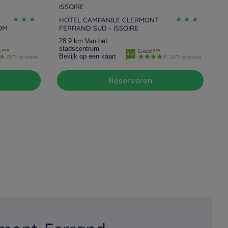
ISSOIRE
HOTEL CAMPANILE CLERMONT
OM
FERRAND SUD - ISSOIRE
28.9 km Van het
stadscentrum
d
Goed
4.0
Bekijk op een kaart
2175 recensies
1575 recensies
Reserveren