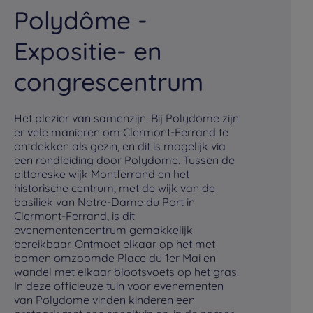
Polydôme -
P
Expositie- en
Ge
ho
congrescentrum
af
Dô
nat
Het plezier van samenzijn. Bij Polydome zijn
va
er vele manieren om Clermont-Ferrand te
ui
ontdekken als gezin, en dit is mogelijk via
De
een rondleiding door Polydome. Tussen de
we
pittoreske wijk Montferrand en het
ge
historische centrum, met de wijk van de
Au
basiliek van Notre-Dame du Port in
va
Clermont-Ferrand, is dit
he
evenementencentrum gemakkelijk
to
bereikbaar. Ontmoet elkaar op het met
al
bomen omzoomde Place du 1er Mai en
Dô
wandel met elkaar blootsvoets op het gras.
mo
In deze officieuze tuin voor evenementen
Ga
van Polydome vinden kinderen een
Me