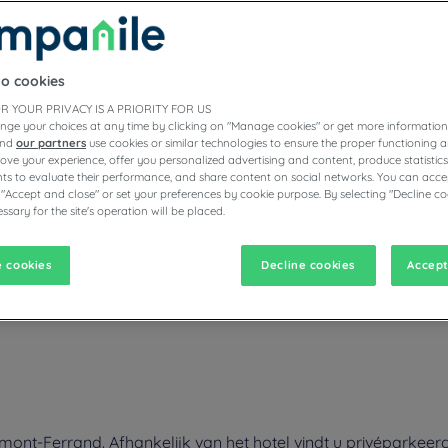
to cookies
R YOUR PRIVACY IS A PRIORITY FOR US
nge your choices at any time by clicking on "Manage cookies" or get more information
and
our partners
use cookies or similar technologies to ensure the proper functioning a
prove your experience, offer you personalized advertising and content, produce statisti
s to evaluate their performance, and share content on social networks. You can accep
vigate forward to interact with the calendar and select a date. Pr
Navigate backward to interact with the calen
 "Accept and close" or set your preferences by cookie purpose. By selecting "Decline co
ssary for the site's operation will be placed.
 cookies
Decline cookies
Accept
n harte welkom, zodat u kunt genieten van een aangenaam verblijf in
ekken. Ook kunt u in Campanile-hotels genieten van lokale smaken, w
ont-Ferrand. Afhankelijk van het hotel vindt u privéparkeer