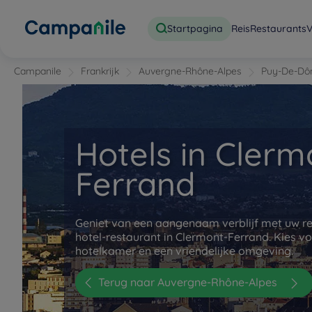
Startpagina
Reis
Restaurants
V
Campanile
Frankrijk
Auvergne-Rhône-Alpes
Puy-De-D
Hotels in Clerm
Ferrand
Geniet van een aangenaam verblijf met uw re
hotel-restaurant in Clermont-Ferrand. Kies v
hotelkamer en een vriendelijke omgeving.
Terug naar Auvergne-Rhône-Alpes