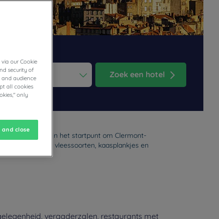
 via our Cookie
nd security of
Zoek een hotel
cs and audience
t all cookies
ess the question mark key to get the keyboard shortcuts for changi
dar and select a date. Press the question mark key to get the keyb
okies," only
 and close
 Auvergne. Ze zijn het startpunt om Clermont-
aaronder Franse vleessoorten, kaasplankjes en
gelegenheid, vergaderzalen, restaurants met