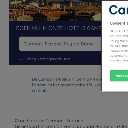
Consent 
BOEK NU IN ONZE HOTELS CAMPANILE
RESPECT FO
You can cha
Policy. We 
the site, im
measurement
Na
by selecting
Voeg kortingscode toe
cookies nece
Manage
De Campanile-hotels in Clermont-Ferrand heten u va
Ferrand en het grotere gebied Puy-de-Dôme te ontd
cocktails.
Onze hotels in Clermont-Ferrand
Geniet van het comfort van Campanile-kamers in Clerm