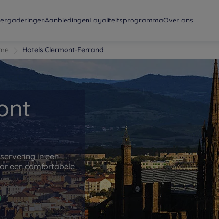
ergaderingen
Aanbiedingen
Loyaliteitsprogramma
Over ons
ôme
Hotels Clermont-Ferrand
ont
servering in een
oor een comfortabele