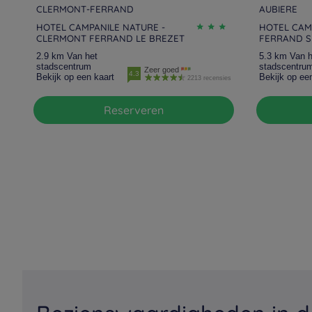
CLERMONT-FERRAND
AUBIERE
HOTEL CAMPANILE NATURE -
HOTEL CAM
CLERMONT FERRAND LE BREZET
FERRAND S
2.9 km Van het
5.3 km Van h
stadscentrum
stadscentru
Zeer goed
4.3
Bekijk op een kaart
Bekijk op ee
2213 recensies
Reserveren