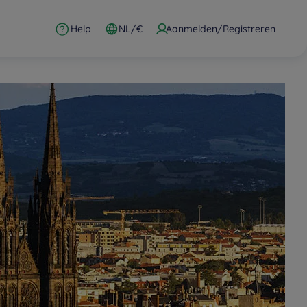
Help
NL/€
Aanmelden/Registreren