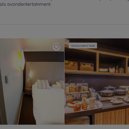
nals avondentertainment.
Gerenoveerd hotel