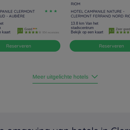
RIOM
PANILE CLERMONT
HOTEL CAMPANILE NATURE -
UD - AUBIÈRE
CLERMONT FERRAND NORD RI
et
13.8 km Van het
m
stadscentrum
Goed
Zeer goe
3.9
4.3
n kaart
Bekijk op een kaart
954 recensies
Reserveren
Reserveren
Meer uitgelichte hotels