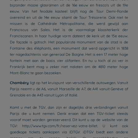
bijzonder mooie glasramen uit de 16e eeuw en fresco's uit de 19e
eeuw. Van het feodale kasteel blijft nog de Tour Demi-Ronde
overeind en uit de 14e eeuw stamt de Tour Trésorerie. Ook niet te
missen is de Cathédrale Métropolitaine, die werd gewijd aan
Franciscus van Sales. Het is de voormalige kloosterkerk der
Franciscanen. In haar huidige vorm dateert de kerk uit de 15e eeuw.
De façade is gotisch. Het populairste monument van de stad is de
Fontaine des éléphants, een monument dat werd opgericht in 1838
ter nagedachtenis van generaal De Boigne. Het is een 17 meter hoge
fontein met aan de basis vier olifanten. En nu u toch al zo ver in
Frankrijk bent mag u zeker niet nalaten om de 4810 meter hoge
Mont-Blanc te gaan bezoeken.
Chambéry
ligt op het kruispunt van verschillende autowegen. Vanuit
Parijs neemt u de A6, vanuit Marseille de A7, de A41 vanuit Genève of
Grenoble en de A43 vanuit Lyon of Italië.
Komt u met de TGV, dan zijn er dagelijks drie verbindingen vanuit
Parijs die u kunt nemen. Denk eraan dat een TGV-ticket steeds
vooraf moet worden gereserveerd. Dit kunt u op de website van de
TGV: http://www.tgv.com/fr/reservez-votre-billet. U kunt ook
goedkope tickets aankopen via iDTGV. iDTGV biedt een andere