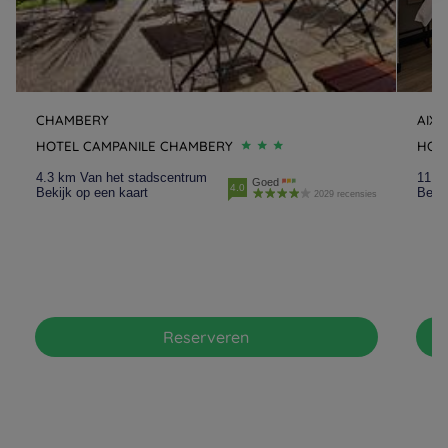
CHAMBERY
AIX 
HOTEL CAMPANILE CHAMBERY
HOTE
4.3 km Van het stadscentrum
11.3
Goed
4.0
Bekijk op een kaart
Bekij
2029 recensies
Reserveren