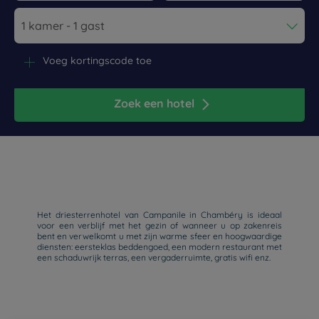
Navigate forward to interact with the calendar and select a dat
Navigate backward to interact wi
Voeg kortingscode toe
Zoek een hotel
Het driesterrenhotel van Campanile in Chambéry is ideaal
voor een verblijf met het gezin of wanneer u op zakenreis
bent en verwelkomt u met zijn warme sfeer en hoogwaardige
diensten: eersteklas beddengoed, een modern restaurant met
een schaduwrijk terras, een vergaderruimte, gratis wifi enz.