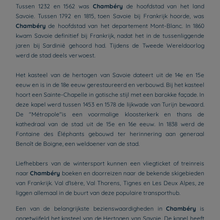
Tussen 1232 en 1562 was
Chambéry
de hoofdstad van het land
Savoie. Tussen 1792 en 1815, toen Savoie bij Frankrijk hoorde, was
Chambéry
de hoofdstad van het departement Mont-Blanc. In 1860
kwam Savoie definitief bij Frankrijk, nadat het in de tussenliggende
jaren bij Sardinië gehoord had. Tijdens de Tweede Wereldoorlog
werd de stad deels verwoest.
Het kasteel van de hertogen van Savoie dateert uit de 14e en 15e
eeuw en is in de 18e eeuw gerestaureerd en verbouwd. Bij het kasteel
hoort een Sainte-Chapelle in gotische stijl met een barokke façade. In
deze kapel werd tussen 1453 en 1578 de lijkwade van Turijn bewaard.
De "Métropole"is een voormalige kloosterkerk en thans de
kathedraal van de stad uit de 15e en 16e eeuw. In 1838 werd de
Fontaine des Éléphants gebouwd ter herinnering aan generaal
Benoît de Boigne, een weldoener van de stad.
Liefhebbers van de wintersport kunnen een vliegticket of treinreis
naar
Chambéry
boeken en doorreizen naar de bekende skigebieden
van Frankrijk. Val d'Isère, Val Thorens, Tignes en Les Deux Alpes, ze
liggen allemaal in de buurt van deze populaire transporthub.
Een van de belangrijkste bezienswaardigheden in
Chambéry
is
ongetwijfeld het kasteel van de Hertogen van Savoie. De kapel heeft