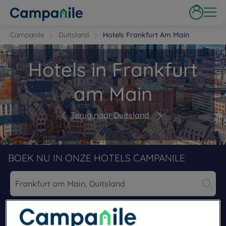
Campanile
Duitsland
Hotels Frankfurt Am Main
Hotels in Frankfurt
am Main
Terug naar Duitsland
BOEK NU IN ONZE HOTELS CAMPANILE