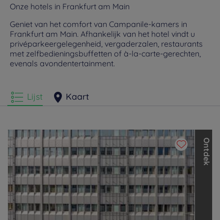
Onze hotels in Frankfurt am Main
Geniet van het comfort van Campanile-kamers in
Frankfurt am Main. Afhankelijk van het hotel vindt u
privéparkeergelegenheid, vergaderzalen, restaurants
met zelfbedieningsbuffetten of à-la-carte-gerechten,
evenals avondentertainment.
Lijst
Kaart
O
n
t
d
e
k
d
e
a
n
d
e
r
e
m
e
r
k
e
n
v
a
n
d
e
L
o
u
v
r
e
H
o
t
e
l
s
G
r
o
u