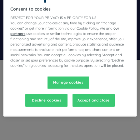
Navigate forward to interact with the calendar and select a dat
Navigate backward to interact wi
Consent to cookies
RESPECT FOR YOUR PRIVACY IS A PRIORITY FOR US
You can change your choices at any time by clicking on "Manage
Voeg kortingscode toe
cookies" or get more information via our Cookie Policy. We and
our
partners
use cookies or similar technologies to ensure the proper
functioning and security of the site, improve your experience, offer you
personalized advertising and content, produce statistics and audience
Zoek een hotel
measurements to evaluate their performance, and share content on
social networks. You can accept all cookies by selecting "Accept and
close" or set your preferences by cookie purpose. By selecting "Decline
cookies," only cookies necessary for the site's operation will be placed.
Manage cookies
Denkt u aan een verblijf in Frankfurt am Main en zoekt u een
Decline cookies
Accept and close
hotel? Campanile biedt u comfortabele kamers en nodigt u uit
voor een heerlijke break tegen de beste prijs!