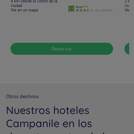
4 km Desde el centro de la
2 km 
Hoteles
Tarbes
Hoteles
Toulouse
ciudad
ciud
Nota
3.5
Ver en un mapa
Ver 
1301 opiniones
Reservar
Otros destinos
Nuestros hoteles
Campanile en los