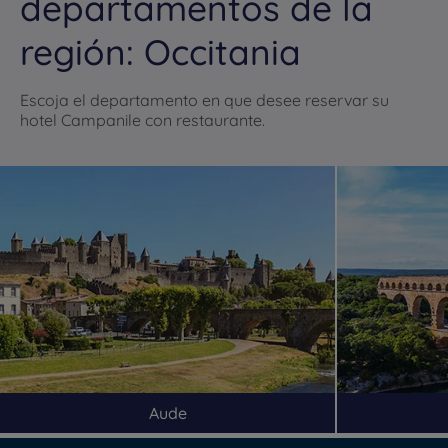
departamentos de la
región: Occitania
Escoja el departamento en que desee reservar su
hotel Campanile con restaurante.
Hoteles en Paris
Hoteles en Burdeos
Hoteles en Amsterdam
Aude
Hotels in Berlin
Hoteles en Málaga