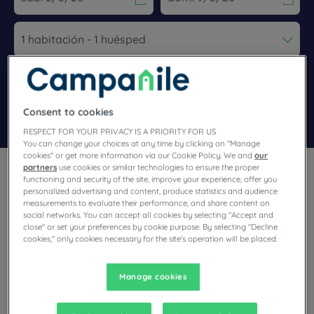
Navigate forward to interact with the calendar and select a dat
Navigate backward to interact wi
Añadir un código especial
Consent to cookies
Encontrar un hotel
RESPECT FOR YOUR PRIVACY IS A PRIORITY FOR US
You can change your choices at any time by clicking on "Manage
cookies" or get more information via our Cookie Policy. We and
our
partners
use cookies or similar technologies to ensure the proper
functioning and security of the site, improve your experience, offer you
personalized advertising and content, produce statistics and audience
measurements to evaluate their performance, and share content on
social networks. You can accept all cookies by selecting "Accept and
¿Tiene previsto visitar Occitania y busca un hotel? Campanile
close" or set your preferences by cookie purpose. By selecting "Decline
cookies," only cookies necessary for the site's operation will be placed.
le ofrece habitaciones cómodas y le invita a disfrutar de
exclusivos momentos de relax al mejor precio.
Manage cookies