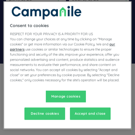
Navigate forward to interact with the calendar and select a dat
Navigate backward to interact wi
Consent to cookies
Dodaj specjalny kod
RESPECT FOR YOUR PRIVACY IS A PRIORITY FOR US
You can change your choices at any time by clicking on "Manage
cookies" or get more information via our Cookie Policy. We and
our
Znajdź hotel
partners
use cookies or similar technologies to ensure the proper
functioning and security of the site, improve your experience, offer you
personalized advertising and content, produce statistics and audience
measurements to evaluate their performance, and share content on
social networks. You can accept all cookies by selecting "Accept and
close" or set your preferences by cookie purpose. By selecting "Decline
cookies," only cookies necessary for the site's operation will be placed.
Manage cookies
Planują Państwo pobyt w Orthez i poszukują hotelu?
Campanile oferuje komfortowe pokoje i dobrą kuchnię w
najlepszej cenie!
Decline cookies
Accept and close