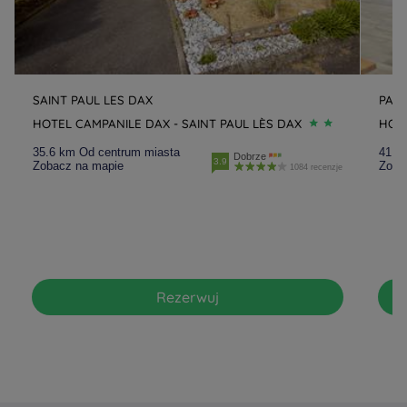
SAINT PAUL LES DAX
PAU
HOTEL CAMPANILE DAX - SAINT PAUL LÈS DAX
HOT
35.6 km Od centrum miasta
41.3
Dobrze
3.9
Zobacz na mapie
Zoba
1084 recenzje
Rezerwuj