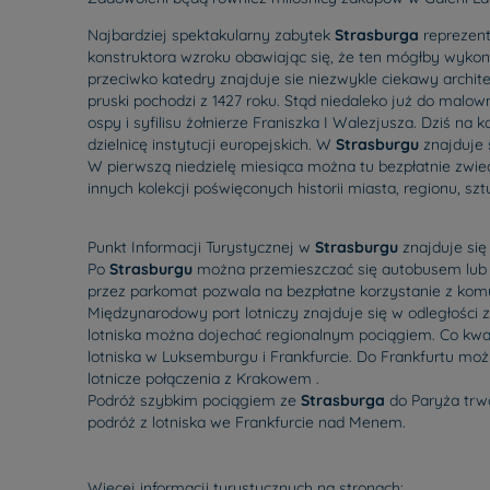
Najbardziej spektakularny zabytek
Strasburga
reprezent
konstruktora wzroku obawiając się, że ten mógłby wykona
przeciwko katedry znajduje sie niezwykle ciekawy archi
pruski pochodzi z 1427 roku. Stąd niedaleko już do malowni
ospy i syfilisu żołnierze Franiszka I Walezjusza. Dziś na
dzielnicę instytucji europejskich. W
Strasburgu
znajduje 
W pierwszą niedzielę miesiąca można tu bezpłatnie zwie
innych kolekcji poświęconych historii miasta, regionu, szt
Punkt Informacji Turystycznej w
Strasburgu
znajduje się
Po
Strasburgu
można przemieszczać się autobusem lub 
przez parkomat pozwala na bezpłatne korzystanie z komun
Międzynarodowy port lotniczy znajduje się w odległości
lotniska można dojechać regionalnym pociągiem. Co k
lotniska w Luksemburgu i Frankfurcie. Do Frankfurtu mo
lotnicze połączenia z Krakowem .
Podróż szybkim pociągiem ze
Strasburga
do Paryża trwa
podróż z lotniska we Frankfurcie nad Menem.
Więcej informacji turystycznych na stronach: