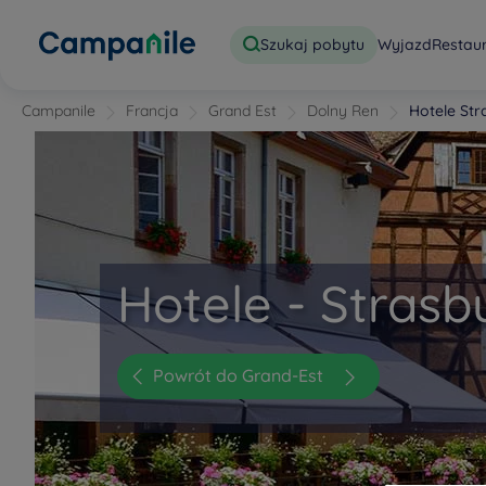
Szukaj pobytu
Wyjazd
Restau
Campanile
Francja
Grand Est
Dolny Ren
Hotele St
Hotele - Strasb
Powrót do Grand-Est