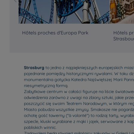
Hôtels proches d'Europa Park
Hôtels p
Strasbou
Strasburg
to jedno z najpiękniejszych europejskich mias
pojednanie pomiędzy historycznymi rywalami. W toku d
monumentalna gotycka Katedra Najświętszej Marii Panny,
niesymetryczną formą.
Zabytkowe centrum w całości figuruje na liście światow
odwiedzenia zarówno z uwagi na zbiory sztuki, jakie prz
poszczycić się swoim Teatrem Narodowym, w którym regul
Miasto pobudza wszystkie zmysy. Smakosze nie pogardzą
ochotę gość tawerny ("à volonté") to rodzaj tarty, wyra
szpecle, kluski wyrabiane z mąki i jajek, serwowane z k
pobliskich winnic.
Zadowoleni będą również miłośnicy zakupów w Galerii La