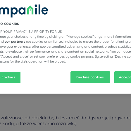
to cookies
ZYCH HOTELACH CAMPANILE
R YOUR PRIVACY IS A PRIORITY FOR US
nge your choices at any time by clicking on "Manage cookies" or get more information
and
our partners
use cookies or similar technologies to ensure the proper functioning a
prove your experience, offer you personalized advertising and content, produce statisti
s to evaluate their performance, and share content on social networks. You can accep
vigate forward to interact with the calendar and select a date. Pr
Navigate backward to interact with the calen
 "Accept and close" or set your preferences by cookie purpose. By selecting "Decline co
ssary for the site's operation will be placed.
 cookies
Decline cookies
Accept
panile. Gwarancja udanej eskapady, ten przyjemny, zadbany, funkcjo
zależności od obiektu będziesz mieć do dyspozycji prywatny 
karty, a także wieczorną rozrywkę.