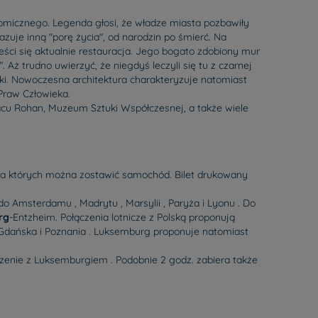
micznego. Legenda głosi, że władze miasta pozbawiły
uje inną "porę życia", od narodzin po śmierć. Na
ści się aktualnie restauracja. Jego bogato zdobiony mur
. Aż trudno uwierzyć, że niegdyś leczyli się tu z czarnej
renki. Nowoczesna architektura charakteryzuje natomiast
 Praw Człowieka.
acu Rohan, Muzeum Sztuki Współczesnej, a także wiele
a których można zostawić samochód. Bilet drukowany
 do Amsterdamu , Madrytu , Marsylii , Paryża i Lyonu . Do
rg
-Entzheim. Połączenia lotnicze z Polską proponują
 Gdańska i Poznania . Luksemburg proponuje natomiast
czenie z Luksemburgiem . Podobnie 2 godz. zabiera także