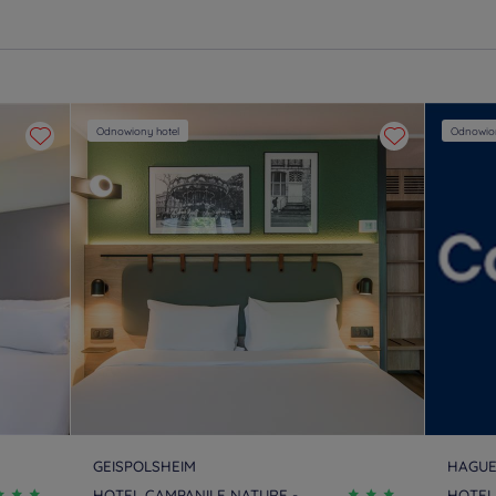
Odnowiony hotel
Odnowion
GEISPOLSHEIM
HAGU
HOTEL CAMPANILE NATURE -
HOTEL