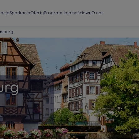
racje
Spotkania
Oferty
Program lojalnościowy
O nas
rasburg
urg