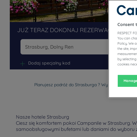
Consent 
JUŻ TERAZ DOKONAJ REZERWACJI W NAS
RESPECT FO
You can cha
Policy. We 
the site, im
measurement
Na
by selecting
Dodaj specjalny kod
cookies nece
Manage
Planujesz podróż do Strasburga ? Wybierz Hotel Cam
Nasze hotele Strasburg
Ciesz się komfortem pokoi Campanile w Strasburg. W 
samoobsługowymi bufetami lub daniami do wyboru z 