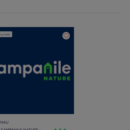
y hotel
ENAU
 CAMPANILE NATURE -