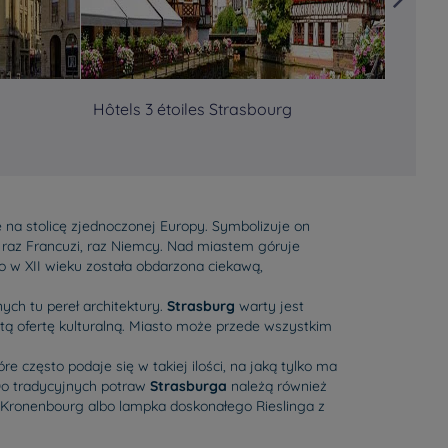
Hôtels 3 étoiles Strasbourg
Hôtels
e na stolicę zjednoczonej Europy. Symbolizuje on
az Francuzi, raz Niemcy. Nad miastem góruje
 w XII wieku została obdarzona ciekawą,
ch tu pereł architektury.
Strasburg
warty jest
atą ofertę kulturalną. Miasto może przede wszystkim
zęsto podaje się w takiej ilości, na jaką tylko ma
 Do tradycyjnych potraw
Strasburga
należą również
b Kronenbourg albo lampka doskonałego Rieslinga z