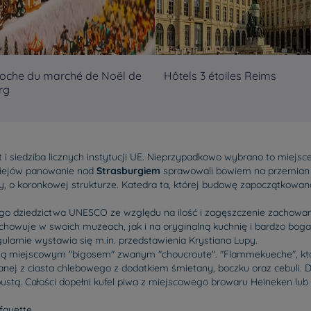
roche du marché de Noël de
Hôtels 3 étoiles Reims
rg
t i siedziba licznych instytucji UE. Nieprzypadkowo wybrano to miejsc
ziejów panowanie nad
Strasburgiem
sprawowali bowiem na przemian r
 o koronkowej strukturze. Katedra ta, której budowę zapoczątkowano
ego dziedzictwa UNESCO ze względu na ilość i zagęszczenie zachowany
echowuje w swoich muzeach, jak i na oryginalną kuchnię i bardzo bog
arnie wystawia się m.in. przedstawienia Krystiana Lupy.
 miejscowym "bigosem" zwanym "choucroute". "Flammekueche", które c
bianej z ciasta chlebowego z dodatkiem śmietany, boczku oraz cebuli.
apustą. Całości dopełni kufel piwa z miejscowego browaru Heineken lu
fayette.