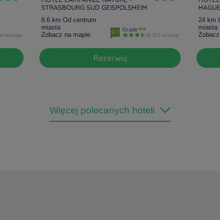
STRASBOURG SUD GEISPOLSHEIM
HAGU
8.6 km Od centrum
24 km 
miasta
miasta
Grade
3.7
Zobacz na mapie
Zobacz
8 recenzje
872 recenzje
Rezerwuj
Więcej polecanych hoteli