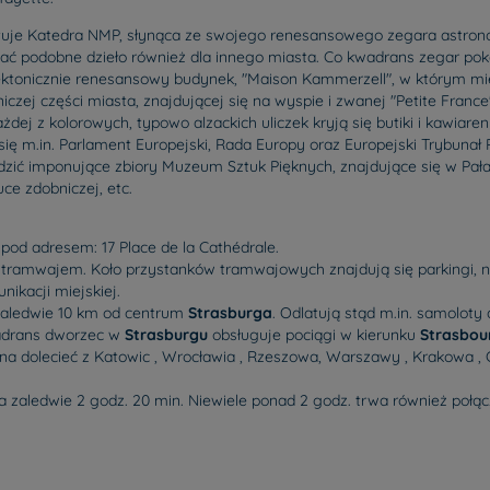
uje Katedra NMP, słynąca ze swojego renesansowego zegara astrono
ć podobne dzieło również dla innego miasta. Co kwadrans zegar pokaz
tektonicznie renesansowy budynek, "Maison Kammerzell", w którym mie
czej części miasta, znajdującej się na wyspie i zwanej "Petite France"
 każdej z kolorowych, typowo alzackich uliczek kryją się butiki i kawia
się m.in. Parlament Europejski, Rada Europy oraz Europejski Trybunał
dzić imponujące zbiory Muzeum Sztuk Pięknych, znajdujące się w Pał
uce zdobniczej, etc.
 pod adresem: 17 Place de la Cathédrale.
tramwajem. Koło przystanków tramwajowych znajdują się parkingi, n
ikacji miejskiej.
 zaledwie 10 km od centrum
Strasburga
. Odlatują stąd m.in. samoloty
wadrans dworzec w
Strasburgu
obsługuje pociągi w kierunku
Strasbou
żna dolecieć z Katowic , Wrocławia , Rzeszowa, Warszawy , Krakowa ,
 zaledwie 2 godz. 20 min. Niewiele ponad 2 godz. trwa również połą