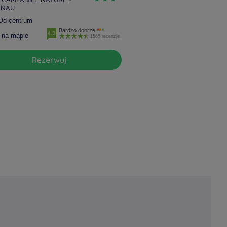
ENAU
Od centrum
Bardzo dobrze
4.3
 na mapie
1565 recenzje
Rezerwuj