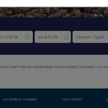
vigate forward to interact with the calendar and select a date. Pr
Navigate backward to interact with the calen
aar een hotel? Met zijn comfortabele kamers nodigt Campanile u uit voor
UW VERBLIJF PLANNEN
HULP NODIG?
C