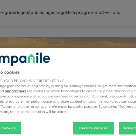
ergaderingen
Aanbiedingen
Loyaliteitsprogramma
Over ons
to cookies
llà de
R YOUR PRIVACY IS A PRIORITY FOR US
nge your choices at any time by clicking on "Manage cookies" or get more information
and
our partners
use cookies or similar technologies to ensure the proper functioning a
prove your experience, offer you personalized advertising and content, produce statisti
s to evaluate their performance, and share content on social networks. You can accep
 "Accept and close" or set your preferences by cookie purpose. By selecting "Decline co
ssary for the site's operation will be placed.
 cookies
Decline cookies
Accept