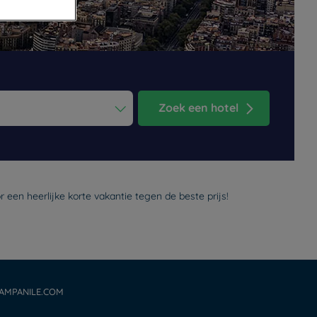
Zoek een hotel
ess the question mark key to get the keyboard shortcuts for changi
dar and select a date. Press the question mark key to get the keyb
 een heerlijke korte vakantie tegen de beste prijs!
AMPANILE.COM