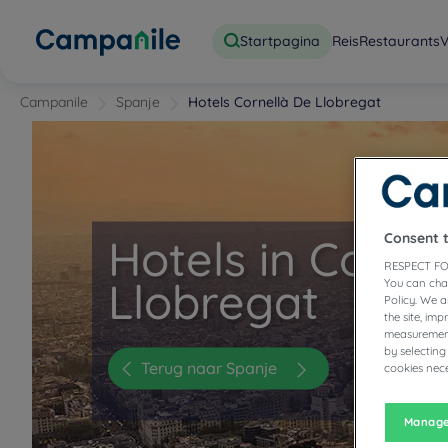
Startpagina
Reis
Restaurants
V
Campanile
Spanje
Hotels Cornellà De Llobregat
Consent 
Hotels in Corne
RESPECT FO
Llobregat
You can cha
Policy. We 
the site, im
measurement
by selecting
Terug naar Spanje
cookies nece
Manage