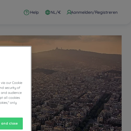
Help
NL/€
Aanmelden/Registreren
 via our Cookie
nd security of
cs and audience
t all cookies
okies," only
 and close