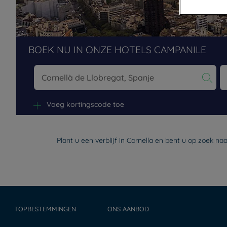
BOEK NU IN ONZE HOTELS CAMPANILE
Na
Voeg kortingscode toe
Plant u een verblijf in Cornella en bent u op zoek n
TOPBESTEMMINGEN
ONS AANBOD