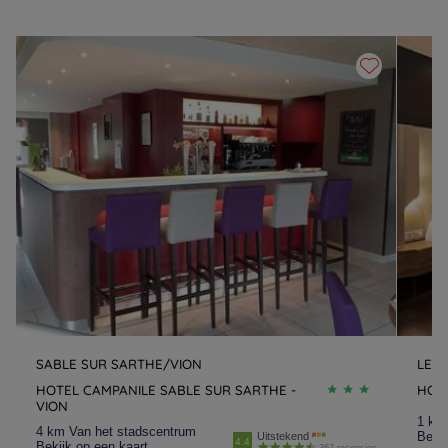
SABLE SUR SARTHE/VION
LE 
HOTEL CAMPANILE SABLE SUR SARTHE -
HOT
VION
1 km
4 km Van het stadscentrum
Bekij
Uitstekend
4.4
Bekijk op een kaart