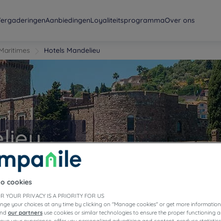
ergaderingen
Aanbiedingen
Loyaliteitsprogramma
Over ons
Maritimes
Hotels Mandelieu
lieu
to cookies
R YOUR PRIVACY IS A PRIORITY FOR US
nge your choices at any time by clicking on "Manage cookies" or get more information
and
our partners
use cookies or similar technologies to ensure the proper functioning a