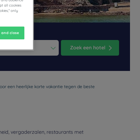
cs and audience
t all cookies
okies," only
 and close
Zoek een hotel
ess the question mark key to get the keyboard shortcuts for changi
dar and select a date. Press the question mark key to get the keyb
oor een heerlijke korte vakantie tegen de beste
heid, vergaderzalen, restaurants met