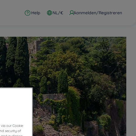
Help
NL/€
Aanmelden/Registreren
 via our Cookie
nd security of