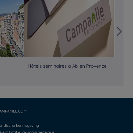
Hôtels séminaires à Aix en Provence
Hôtels
AMPANILE.COM
Juridische kennisgeving
Beleid Inzake Persoonsgegevens