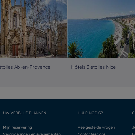
étoiles Aix-en-Provence
Hôtels 3 étoiles Nice
UW VERBLIJF PLANNEN
HULP NODIG?
C
Mijn reservering
Veelgestelde vragen
Vergaderingen en evenementen
Contacteer ons