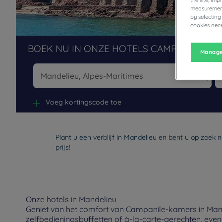
the site, im
measurement
by selecting
cookies nece
BOEK NU IN ONZE HOTELS CAMPANILE
Manage
Na
Voeg kortingscode toe
Plant u een verblijf in Mandelieu en bent u op zoek
prijs!
Onze hotels in Mandelieu
Geniet van het comfort van Campanile-kamers in Mande
zelfbedieningsbuffetten of à-la-carte-gerechten, eve