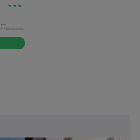
E
d
4387 recensies