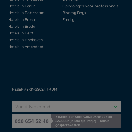
Hotels in Berlijn
Oplossingen voor professionals
Hotels in Rotterdam
Bloomy Days
Hotels in Brussel
Family
Hotels in Breda
Hotels in Delft
Hotels in Eindhoven
Hotels in Amersfoot
RESERVERINGSCENTRUM
Vanuit Nederland:
7 dagen per week vanaf 08.00 uur tot
020 654 52 40
22.00uur (lokale tijd Parijs) - lokale
gesprekskosten