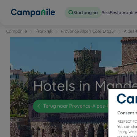
Startpagina
Reis
Restaurants
V
Campanile
Frankrijk
Provence Alpen Cote D'azur
Alpes-
Hotels in Mande
Terug naar Provence-Alpes-Côte-d'Azur
Consent 
RESPECT FO
You can cha
Policy. We 