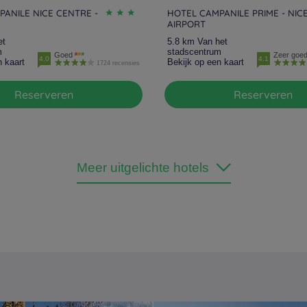
ANILE NICE CENTRE -
HOTEL CAMPANILE PRIME - NIC
AIRPORT
et
5.8 km Van het
m
stadscentrum
Goed
Zeer goe
4.0
4.1
n kaart
Bekijk op een kaart
1724 recensies
Reserveren
Reserveren
Meer uitgelichte hotels