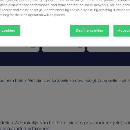
prove your experience, offer you personalized advertising and content, produce statisti
s to evaluate their performance, and share content on social networks. You can accep
 "Accept and close" or set your preferences by cookie purpose. By selecting "Decline co
ssary for the site's operation will be placed.
 cookies
Decline cookies
Accept
vigate forward to interact with the calendar and select a date. Pr
Navigate backward to interact with the calen
 naar een hotel? Met zijn comfortabele kamers nodigt Campanile u uit v
lieu. Afhankelijk van het hotel vindt u privéparkeergelegen
nals avondentertainment.