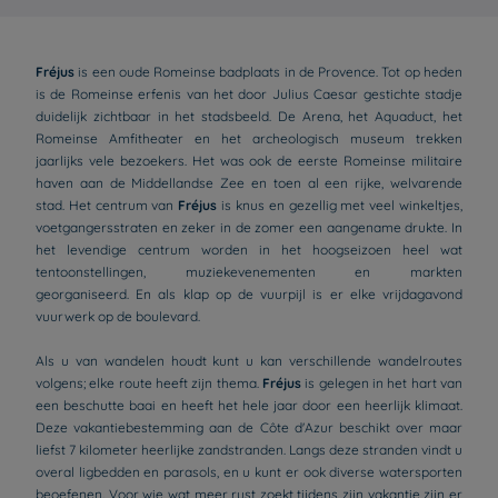
Fréjus
is een oude Romeinse badplaats in de Provence. Tot op heden
is de Romeinse erfenis van het door Julius Caesar gestichte stadje
duidelijk zichtbaar in het stadsbeeld. De Arena, het Aquaduct, het
Romeinse Amfitheater en het archeologisch museum trekken
jaarlijks vele bezoekers. Het was ook de eerste Romeinse militaire
haven aan de Middellandse Zee en toen al een rijke, welvarende
stad. Het centrum van
Fréjus
is knus en gezellig met veel winkeltjes,
voetgangersstraten en zeker in de zomer een aangename drukte. In
het levendige centrum worden in het hoogseizoen heel wat
tentoonstellingen, muziekevenementen en markten
georganiseerd. En als klap op de vuurpijl is er elke vrijdagavond
vuurwerk op de boulevard.
Als u van wandelen houdt kunt u kan verschillende wandelroutes
volgens; elke route heeft zijn thema.
Fréjus
is gelegen in het hart van
een beschutte baai en heeft het hele jaar door een heerlijk klimaat.
Deze vakantiebestemming aan de Côte d'Azur beschikt over maar
liefst 7 kilometer heerlijke zandstranden. Langs deze stranden vindt u
overal ligbedden en parasols, en u kunt er ook diverse watersporten
beoefenen. Voor wie wat meer rust zoekt tijdens zijn vakantie zijn er