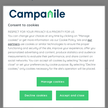
Consent to cookies
Onze hotels in Fréjus
Geniet van het comfort van Campanile-kamers in
RESPECT FOR YOUR PRIVACY IS A PRIORITY FOR US
You can change your choices at any time by clicking on "Manage
Fréjus. Afhankelijk van het hotel vindt u
cookies" or get more information via our Cookie Policy. We and
our
privéparkeergelegenheid, vergaderzalen, restaurants
partners
use cookies or similar technologies to ensure the proper
met zelfbedieningsbuffetten of à-la-carte-gerechten,
functioning and security of the site, improve your experience, offer you
evenals avondentertainment.
personalized advertising and content, produce statistics and audience
measurements to evaluate their performance, and share content on
social networks. You can accept all cookies by selecting "Accept and
Lijst
Kaart
close" or set your preferences by cookie purpose. By selecting "Decline
cookies," only cookies necessary for the site's operation will be placed.
Manage cookies
O
n
t
d
e
k
d
e
a
n
d
e
r
e
m
e
r
k
e
n
v
a
n
d
e
L
o
u
v
r
e
H
o
t
e
l
s
G
r
o
u
Gerenoveerd hotel
Decline cookies
Accept and close