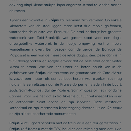
ook nog altijd kleine stukjes bijna ongerept strand te vinden tussen
de rotsen.
Tijdens een vakantie in
Fréjus
zal niemand zich vervelen. Op enkele
kilometers van de stad liggen maar liefst drie mooie golfbanen,
waaronder de oudste van Frankrijk. De stad herbergt het grootste
waterpark van Zuid-Frankrijk, wat garant staat voor een dagje
onvergetelijke waterpret. In de nabije omgeving kunt u mooie
wandelingen maken. Een bezoek aan de beroemde Barrage de
Malpasset is een van de meest geliefde dagtochten. Deze dam is in
1959 doorgebroken en zorgde ervoor dat de hele stad onder water
kwam te staan. Wie van het water en boten houdt kan in de
jachthaven van
Fréjus
, die trouwens de grootste van de Côte d'Azur
is, zowel een motor- als een zeilboot huren. Wat u zeker niet mag
nalaten is een uitstap naar de Franse dorpen en steden in de buurt,
zoals Saint-Raphaël, Sainte-Maxime, Saint-Tropez of het mondaine
Cannes. Voor wie net dat extra tikkeltje cultuur wil meepikken is er
de cathédrale Saint-Léonce en zijn klooster. Deze versterkte
kathedraal en zijn marmeren kloostergang dateren uit de 12e eeuw
en zijn allebei beschermde monumenten.
Fréjus
kunt u goed bereiken met de trein; er is een reizigersstation in
Fréjus
zelf. Komt u met de TGV, houd er dan rekening mee dat u via