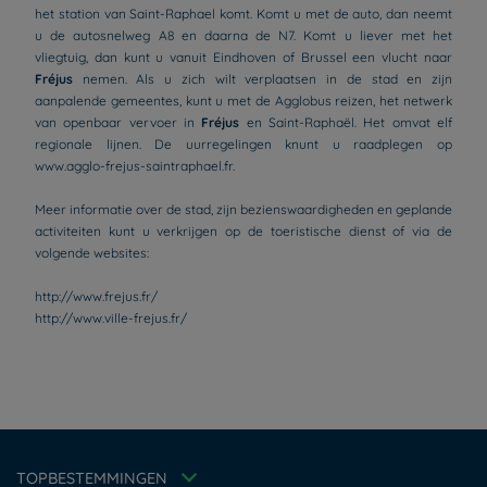
het station van Saint-Raphael komt. Komt u met de auto, dan neemt
u de autosnelweg A8 en daarna de N7. Komt u liever met het
vliegtuig, dan kunt u vanuit Eindhoven of Brussel een vlucht naar
Fréjus
nemen. Als u zich wilt verplaatsen in de stad en zijn
aanpalende gemeentes, kunt u met de Agglobus reizen, het netwerk
van openbaar vervoer in
Fréjus
en Saint-Raphaël. Het omvat elf
regionale lijnen. De uurregelingen knunt u raadplegen op
www.agglo-frejus-saintraphael.fr.
Meer informatie over de stad, zijn bezienswaardigheden en geplande
activiteiten kunt u verkrijgen op de toeristische dienst of via de
volgende websites:
http://www.frejus.fr/
Hotels in Parijs
http://www.ville-frejus.fr/
Hotels in Amsterdam
Hotels in Berlijn
Hotels in Rotterdam
Hotels in Brussel
Juridische kennisgeving
Hotels in Breda
Beleid Inzake Persoonsgegevens
Hotels in Delft
Weekend aanbieding
Cookiebeleid
TOPBESTEMMINGEN