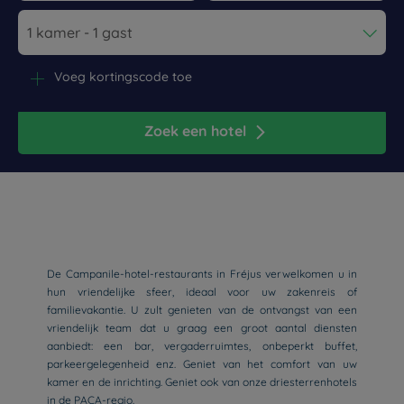
Navigate forward to interact with the calendar and select a dat
Navigate backward to interact wi
Voeg kortingscode toe
Zoek een hotel
De Campanile-hotel-restaurants in Fréjus verwelkomen u in
hun vriendelijke sfeer, ideaal voor uw zakenreis of
familievakantie. U zult genieten van de ontvangst van een
vriendelijk team dat u graag een groot aantal diensten
aanbiedt: een bar, vergaderruimtes, onbeperkt buffet,
parkeergelegenheid enz. Geniet van het comfort van uw
kamer en de inrichting. Geniet ook van onze driesterrenhotels
in de PACA-regio.