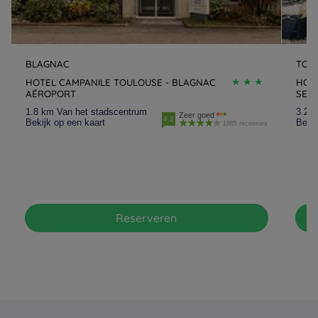
BLAGNAC
TOU
HOTEL CAMPANILE TOULOUSE - BLAGNAC
HOT
AÉROPORT
SES
1.8 km Van het stadscentrum
3.2 
Zeer goed
4.2
Bekijk op een kaart
Bekij
1885 recensies
Reserveren