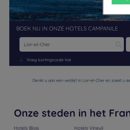
BOEK NU IN ONZE HOTELS CAMPANILE
Na
Voeg kortingscode toe
Denkt u aan een verblijf in Loir-et-Cher en zoekt u 
Onze steden in het Fra
Hotels
Blois
Hotels
Vineuil