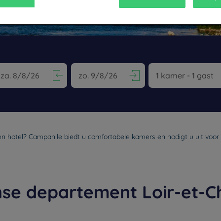
vigate forward to interact with the calendar and select a date. Pr
Navigate backward to interact with the calen
een hotel? Campanile biedt u comfortabele kamers en nodigt u uit voor 
nse departement Loir-et-C