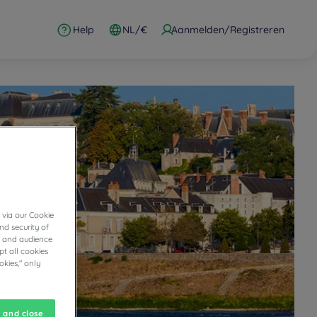
Help
NL/€
Aanmelden/Registreren
 via our Cookie
nd security of
cs and audience
t all cookies
okies," only
 and close