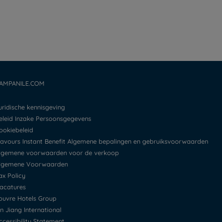
AMPANILE.COM
Juridische kennisgeving
Beleid Inzake Persoonsgegevens
Cookiebeleid
Flavours Instant Benefit Algemene bepalingen en gebruiksvoorwaarden
Algemene voorwaarden voor de verkoop
Algemene Voorwaarden
Tax Policy
Vacatures
Louvre Hotels Group
Jin Jiang International
Accessibility Statement