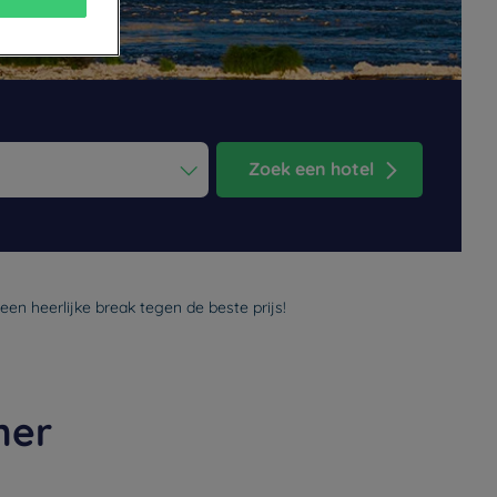
Zoek een hotel
ess the question mark key to get the keyboard shortcuts for changi
dar and select a date. Press the question mark key to get the keyb
een heerlijke break tegen de beste prijs!
her