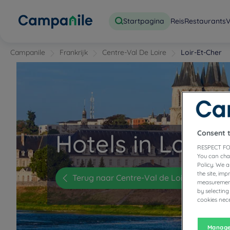
Startpagina
Reis
Restaurants
V
Campanile
Frankrijk
Centre-Val De Loire
Loir-Et-Cher
Consent 
Hotels in Loir-e
RESPECT FO
You can cha
Policy. We 
the site, im
Terug naar Centre-Val de Loire
measurement
by selecting
cookies nece
Manage