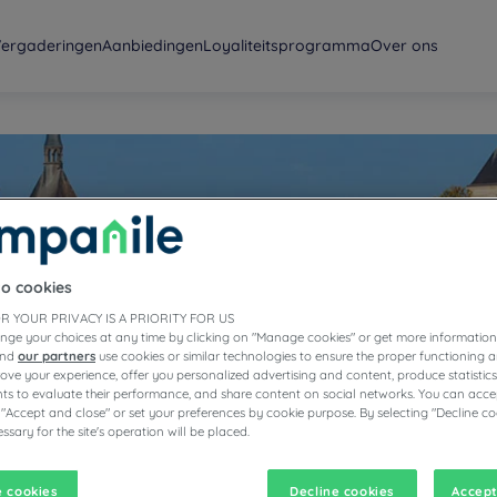
ergaderingen
Aanbiedingen
Loyaliteitsprogramma
Over ons
to cookies
t-Cher
R YOUR PRIVACY IS A PRIORITY FOR US
nge your choices at any time by clicking on "Manage cookies" or get more information
and
our partners
use cookies or similar technologies to ensure the proper functioning a
prove your experience, offer you personalized advertising and content, produce statisti
s to evaluate their performance, and share content on social networks. You can accep
 "Accept and close" or set your preferences by cookie purpose. By selecting "Decline co
ssary for the site's operation will be placed.
 cookies
Decline cookies
Accept