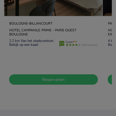
BOULOGNE-BILLANCOURT
PARI
HOTEL CAMPANILE PRIME - PARIS OUEST
HOTE
BOULOGNE
EIFF
2.2 km Van het stadscentrum
4 km
Goed
3.9
Bekijk op een kaart
Bekij
1125 recensies
Reserveren