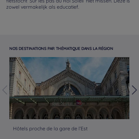
fietstocht ‘Sur les pas du Roi Soleil’ niet missen. Deze is
zowel vermakelijk als educatief.
NOS DESTINATIONS PAR THÉMATIQUE DANS LA RÉGION
Hotels in Parijs
Hôtels proche de la gare de l’Est
Hô
Hotels in Amsterdam
Hotels in Berlijn