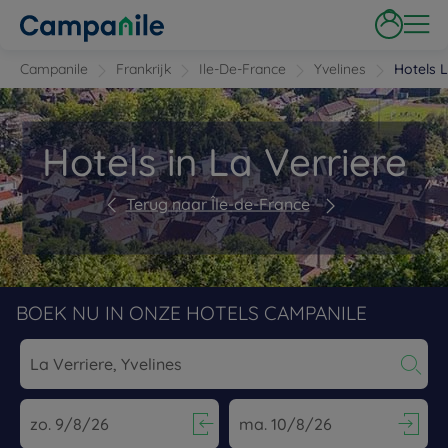
Campanile
Frankrijk
Ile-De-France
Yvelines
Hotels L
Hotels in La Verriere
Terug naar Île-de-France
BOEK NU IN ONZE HOTELS CAMPANILE