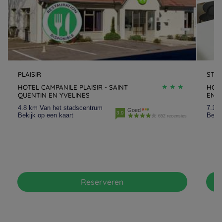
PLAISIR
ST Q
HOTEL CAMPANILE PLAISIR - SAINT
HOTE
QUENTIN EN YVELINES
EN-Y
4.8 km Van het stadscentrum
7.1 
Goed
3.9
Bekijk op een kaart
Bekij
652 recensies
Reserveren