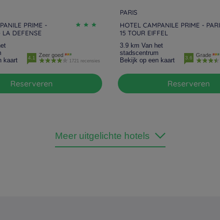
PARIS
ANILE PRIME -
HOTEL CAMPANILE PRIME - PAR
- LA DEFENSE
15 TOUR EIFFEL
et
3.9 km Van het
m
stadscentrum
Zeer goed
Grade
4.1
3.6
n kaart
Bekijk op een kaart
1721 recensies
Reserveren
Reserveren
Meer uitgelichte hotels