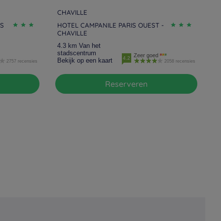
CHAVILLE
IS
HOTEL CAMPANILE PARIS OUEST -
CHAVILLE
4.3 km Van het
stadscentrum
Zeer goed
4.2
Bekijk op een kaart
2757 recensies
2058 recensies
Reserveren