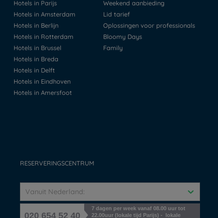
Hotels in Parijs
Weekend aanbieding
Hotels in Amsterdam
Lid tarief
Hotels in Berlijn
Oplossingen voor professionals
Hotels in Rotterdam
Bloomy Days
Hotels in Brussel
Family
Hotels in Breda
Hotels in Delft
Hotels in Eindhoven
Hotels in Amersfoot
RESERVERINGSCENTRUM
Vanuit Nederland:
7 dagen per week vanaf 08.00 uur tot
020 654 52 40
22.00uur (lokale tijd Parijs) - lokale