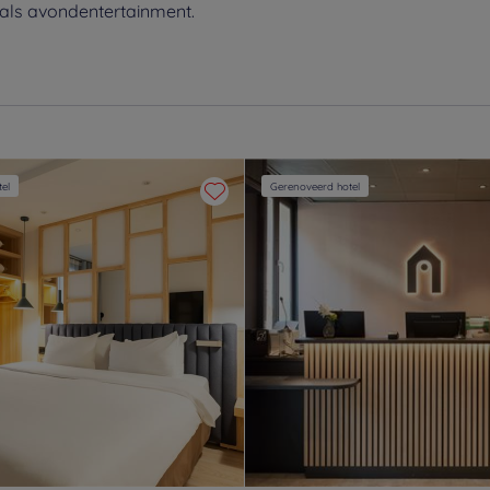
nals avondentertainment.
el
Gerenoveerd hotel