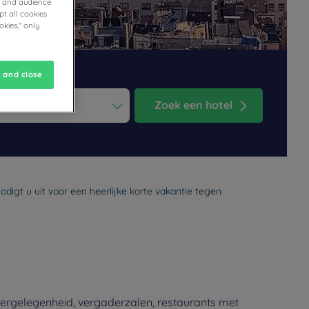
cs and audience
t all cookies
okies," only
 and close
Zoek een hotel
ess the question mark key to get the keyboard shortcuts for changi
dar and select a date. Press the question mark key to get the keyb
digt u uit voor een heerlijke korte vakantie tegen
eergelegenheid, vergaderzalen, restaurants met