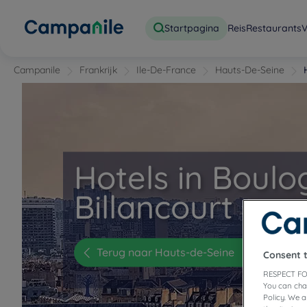
Startpagina
Reis
Restaurants
V
Campanile
Frankrijk
Ile-De-France
Hauts-De-Seine
Hotels in Boulo
Billancourt
Terug naar Hauts-de-Seine
Consent 
RESPECT FO
You can cha
Policy. We 