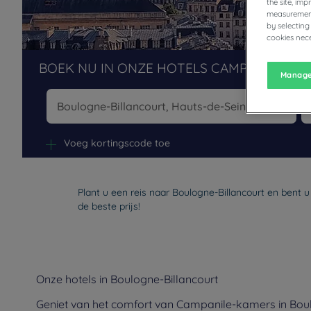
the site, im
measurement
by selecting
cookies nece
BOEK NU IN ONZE HOTELS CAMPANILE
Manage
Na
Voeg kortingscode toe
Plant u een reis naar Boulogne-Billancourt en bent 
de beste prijs!
Onze hotels in Boulogne-Billancourt
Geniet van het comfort van Campanile-kamers in Boulo