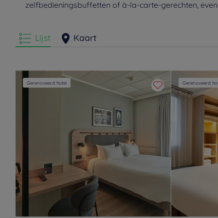
zelfbedieningsbuffetten of à-la-carte-gerechten, eve
Lijst
Kaart
Gerenoveerd hotel
Gerenoveerd hot