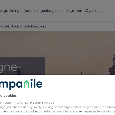
ergaderingen
Aanbiedingen
Loyaliteitsprogramma
Over ons
Hotels Boulogne-Billancourt
gne-
to cookies
R YOUR PRIVACY IS A PRIORITY FOR US
nge your choices at any time by clicking on "Manage cookies" or get more information
and
our partners
use cookies or similar technologies to ensure the proper functioning a