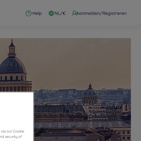
Help
NL/€
Aanmelden/Registreren
 via our Cookie
nd security of