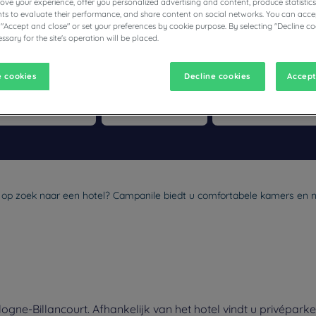
prove your experience, offer you personalized advertising and content, produce statisti
s to evaluate their performance, and share content on social networks. You can accep
 "Accept and close" or set your preferences by cookie purpose. By selecting "Decline co
ssary for the site's operation will be placed.
 cookies
Decline cookies
Accept
vigate forward to interact with the calendar and select a date. Pr
Navigate backward to interact with the calen
u op zoek naar een hotel? Campanile biedt u comfortabele kamers en no
gne-Billancourt. Afhankelijk van het hotel vindt u privépark