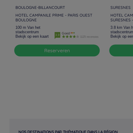
BOULOGNE-BILLANCOURT
SURESNES
HOTEL CAMPANILE PRIME - PARIS OUEST
HOTEL CAMP
BOULOGNE
SURESNES 
100 m Van het
3.8 km Van h
stadscentrum
stadscentru
Goed
3.9
Bekijk op een kaart
Bekijk op ee
1125 recensies
Reserveren
NOS DESTINATIONS PAR THÉMATIQUE DANS LA RÉGION