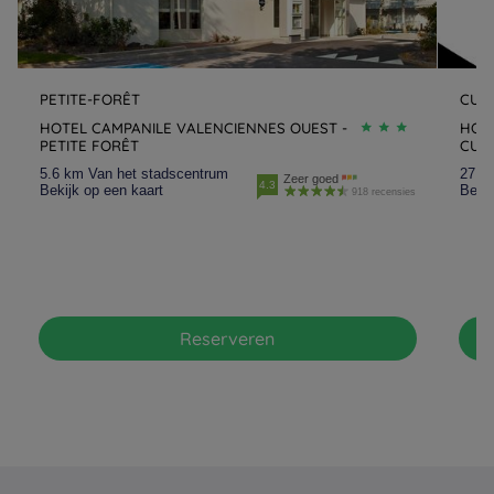
PETITE-FORÊT
CUI
HOTEL CAMPANILE VALENCIENNES OUEST -
HOTE
PETITE FORÊT
CUI
5.6 km Van het stadscentrum
27.8
Zeer goed
4.3
Bekijk op een kaart
Bekij
918 recensies
Reserveren