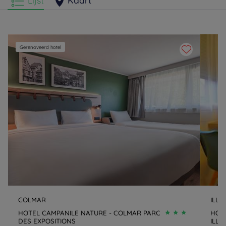
Lijst
Kaart
Gerenoveerd hotel
COLMAR
ILLZ
HOTEL CAMPANILE NATURE - COLMAR PARC
HOT
DES EXPOSITIONS
ILLZ