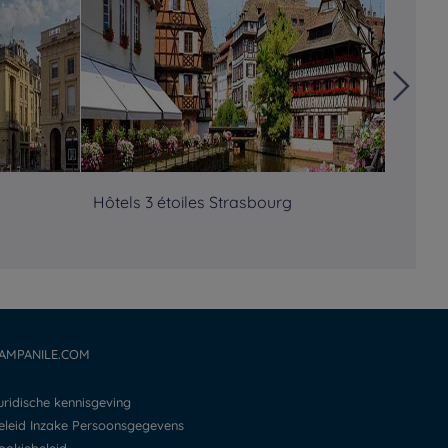
Hôtels 3 étoiles Strasbourg
Hôtels
AMPANILE.COM
Juridische kennisgeving
Beleid Inzake Persoonsgegevens