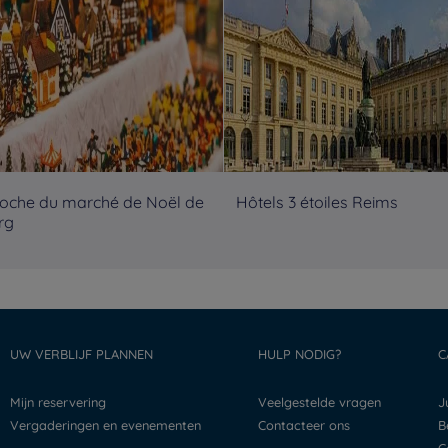
roche du marché de Noël de
Hôtels 3 étoiles Reims
rg
UW VERBLIJF PLANNEN
HULP NODIG?
C
Mijn reservering
Veelgestelde vragen
Vergaderingen en evenementen
Contacteer ons