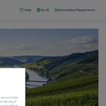
Help
NL/€
Aanmelden/Registreren
 via our Cookie
nd security of
cs and audience