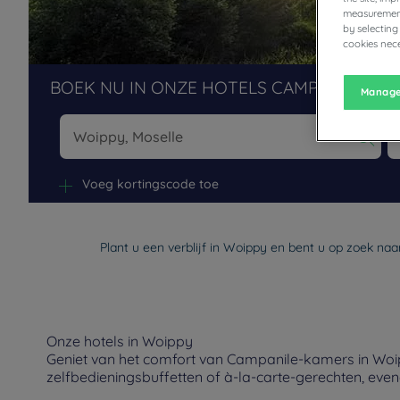
measurement
by selecting
cookies nece
BOEK NU IN ONZE HOTELS CAMPANILE
Manage
Na
Voeg kortingscode toe
Plant u een verblijf in Woippy en bent u op zoek naa
Onze hotels in Woippy
Geniet van het comfort van Campanile-kamers in Woipp
zelfbedieningsbuffetten of à-la-carte-gerechten, eve