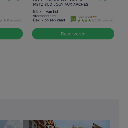
METZ SUD JOUY AUX ARCHES
8.9 km Van het
stadscentrum
Zeer goed
4.2
Bekijk op een kaart
1483 recensies
2170 recensies
Reserveren