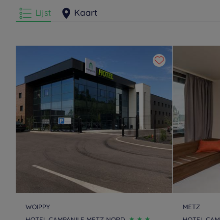
Lijst
Kaart
WOIPPY
METZ
HOTEL CAMPANILE METZ NORD
HOTEL CAMP