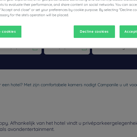
s to evaluate their performance, and share content on social networks. You can accep
 "Accept and close" or set your preferences by cookie purpose. By selecting "Decline co
ssary for the site's operation will be placed.
 cookies
Decline cookies
Accept
vigate forward to interact with the calendar and select a date. Pr
Navigate backward to interact with the calen
r een hotel? Met zijn comfortabele kamers nodigt Campanile u uit voor 
y. Afhankelijk van het hotel vindt u privéparkeergelegenhei
nals avondentertainment.