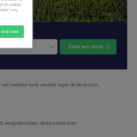
t all cookies
okies," only
 and close
Zoek een hotel
ess the question mark key to get the keyboard shortcuts for changi
dar and select a date. Press the question mark key to get the keyb
een heerlijke korte vakantie tegen de beste prijs!
d, vergaderzalen, restaurants met