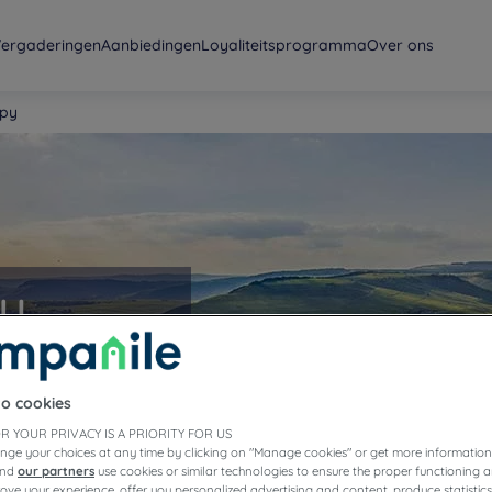
ergaderingen
Aanbiedingen
Loyaliteitsprogramma
Over ons
ppy
py
to cookies
R YOUR PRIVACY IS A PRIORITY FOR US
nge your choices at any time by clicking on "Manage cookies" or get more information
and
our partners
use cookies or similar technologies to ensure the proper functioning a
prove your experience, offer you personalized advertising and content, produce statisti