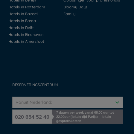
Hotels in Berlijn
Oplossingen voor professionals
Hotels in Rotterdam
Bloomy Days
Hotels in Brussel
Family
Hotels in Breda
Hotels in Delft
Hotels in Eindhoven
Hotels in Amersfoot
RESERVERINGSCENTRUM
Vanuit Nederland:
7 dagen per week vanaf 08.00 uur tot
020 654 52 40
22.00uur (lokale tijd Parijs) - lokale
gesprekskosten