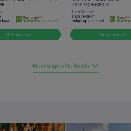
RE
METZ TECHNOPOLE
et
7 km Van het
m
stadscentrum
Zeer goed
Goed
4.3
3.9
n kaart
Bekijk op een kaart
2528 recensies
Reserveren
Reserveren
Meer uitgelichte hotels