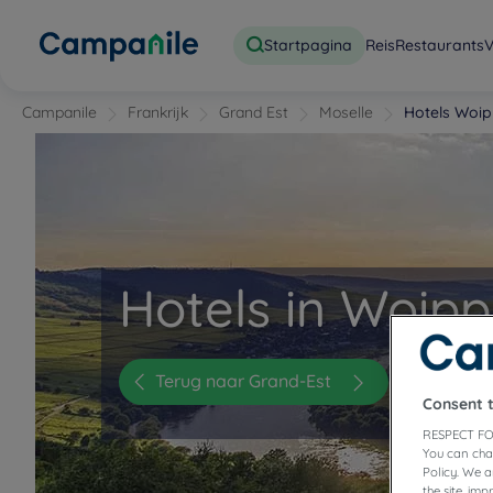
Startpagina
Reis
Restaurants
V
Campanile
Frankrijk
Grand Est
Moselle
Hotels Woi
Hotels in Woip
Terug naar Grand-Est
Consent 
RESPECT FO
You can cha
Policy. We 
the site, im