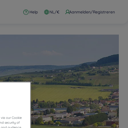
Help
NL/€
Aanmelden/Registreren
 via our Cookie
nd security of
cs and audience