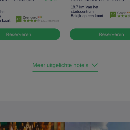
18.7 km Van het
stadscentrum
het
Grade
3.6
Bekijk op een kaart
m
Zeer goed
4.1
n kaart
1221 recensies
Reserveren
Reserveren
Meer uitgelichte hotels