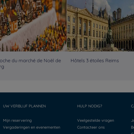
roche du marché de Noël de
Hôtels 3 étoiles Reims
rg
UW VERBLIJF PLANNEN
HULP NODIG?
C
Mijn reservering
Veelgestelde vragen
Vergaderingen en evenementen
Contacteer ons