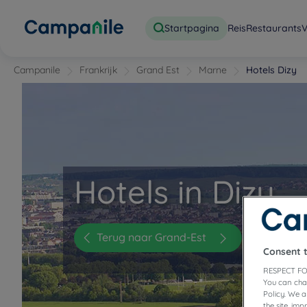
Startpagina
Reis
Restaurants
V
Campanile
Frankrijk
Grand Est
Marne
Hotels Dizy
Hotels in Dizy
Terug naar Grand-Est
Consent 
RESPECT FO
You can cha
Policy. We 
the site, im