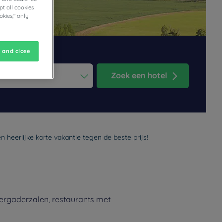
t all cookies
okies," only
 and close
Zoek een hotel
ess the question mark key to get the keyboard shortcuts for changi
dar and select a date. Press the question mark key to get the keyb
 heerlijke korte vakantie tegen de beste prijs!
vergaderzalen, restaurants met