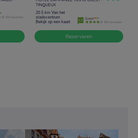
TINQUEUX
20.5 km Van het
stadscentrum
974 recensies
Goed
3.9
Bekijk op een kaart
962 recensies
Reserveren