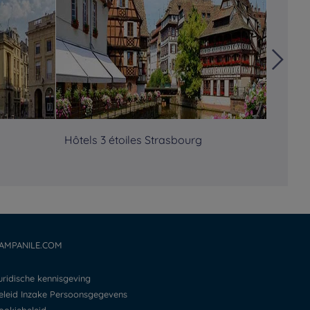
Hôtels 3 étoiles Strasbourg
Hôtels
AMPANILE.COM
Juridische kennisgeving
Beleid Inzake Persoonsgegevens