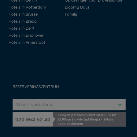
Hotels in Berlijn
Oplossingen voor professionals
Hotels in Rotterdam
Bloomy Days
Hotels in Brussel
Family
Hotels in Breda
Hotels in Delft
Hotels in Eindhoven
Hotels in Amersfoot
RESERVERINGSCENTRUM
Vanuit Nederland:
7 dagen per week vanaf 08.00 uur tot
020 654 52 40
22.00uur (lokale tijd Parijs) - lokale
gesprekskosten