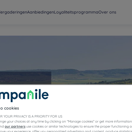
ergaderingen
Aanbiedingen
Loyaliteitsprogramma
Over ons
to cookies
R YOUR PRIVACY IS A PRIORITY FOR US
nge your choices at any time by clicking on "Manage cookies" or get more information
and
our partners
use cookies or similar technologies to ensure the proper functioning a
prove your experience, offer you personalized advertising and content, produce statisti