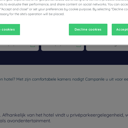
s to evaluate their performance, and share content on social networks. You can accep
 "Accept and close" or set your preferences by cookie purpose. By selecting "Decline co
ssary for the site's operation will be placed.
 cookies
Decline cookies
Accept
vigate forward to interact with the calendar and select a date. Pr
Navigate backward to interact with the calen
een hotel? Met zijn comfortabele kamers nodigt Campanile u uit voor een
 Afhankelijk van het hotel vindt u privéparkeergelegenheid, 
nals avondentertainment.