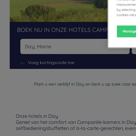
measurement
by selecting
cookies nece
BOEK NU IN ONZE HOTELS CAMPANILE
Manage
Na
Voeg kortingscode toe
Plant u een verblijf in Dizy en bent u op zoek naar 
Onze hotels in Dizy
Geniet van het comfort van Campanile-kamers in Dizy.
zelfbedieningsbuffetten of à-la-carte-gerechten, eve