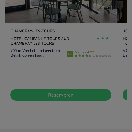
CHAMBRAY-LES-TOURS
JOU
HOTEL CAMPANILE TOURS SUD -
HOTE
CHAMBRAY LES TOURS
TOU
700 m Van het stadscentrum
5.8 
Zeer goed
4.3
Bekijk op een kaart
Bekij
1749 recensies
Reserveren