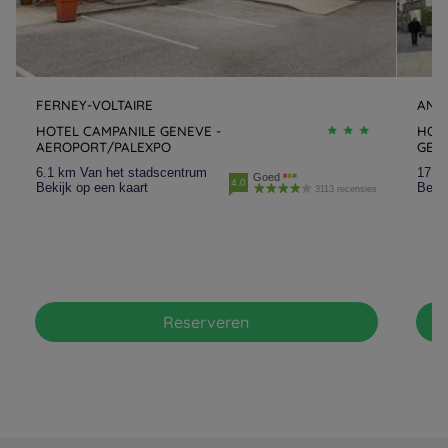
FERNEY-VOLTAIRE
ANN
HOTEL CAMPANILE GENEVE -
HOT
AEROPORT/PALEXPO
GEN
6.1 km Van het stadscentrum
17.3
Goed
4.0
Bekijk op een kaart
Bekij
3113 recensies
Reserveren