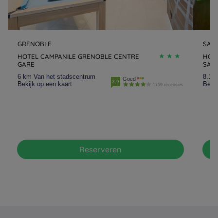
GRENOBLE
SAI
HOTEL CAMPANILE GRENOBLE CENTRE
HOT
GARE
SAIN
6 km Van het stadscentrum
8.1 
Goed
3.9
Bekijk op een kaart
Bekij
1759 recensies
Reserveren