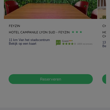
FEYZIN
CHA
HOTEL CAMPANILE LYON SUD - FEYZIN
HOTE
CHA
11 km Van het stadscentrum
Goed
13.1
4.0
Bekijk op een kaart
1809 recensies
Bekij
Reserveren