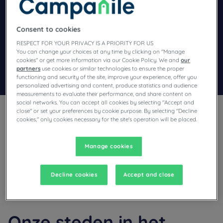
Navigate forward to interact with the calendar and select a dat
Navigate backward to interact wi
Consent to cookies
Voeg kortingscode toe
RESPECT FOR YOUR PRIVACY IS A PRIORITY FOR US
You can change your choices at any time by clicking on "Manage
cookies" or get more information via our Cookie Policy. We and
our
partners
use cookies or similar technologies to ensure the proper
Zoek een hotel
functioning and security of the site, improve your experience, offer you
personalized advertising and content, produce statistics and audience
measurements to evaluate their performance, and share content on
social networks. You can accept all cookies by selecting "Accept and
close" or set your preferences by cookie purpose. By selecting "Decline
cookies," only cookies necessary for the site's operation will be placed.
Manage cookies
Denkt u aan een verblijf in Ardennen en zoekt u een hotel?
Campanile biedt u comfortabele kamers en nodigt u uit voor
een heerlijke break tegen de beste prijs!
Decline cookies
Accept and close
Onze steden in het