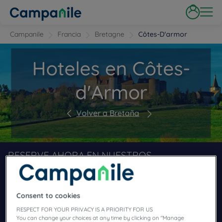
Campanile
Francia
Bretagne
Côtes-D'armor
Hoteles en Côtes-
d'Armor
Volver a Bretaña
RESERVE AHORA EN NUESTROS
HOTELES CAMPANILE
Consent to cookies
RESPECT FOR YOUR PRIVACY IS A PRIORITY FOR US
You can change your choices at any time by clicking on "Manage