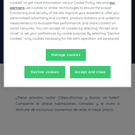
cookies" or get more information via our Cookie Policy. We and
our
partners
use cookies or similar technologies to ensure the proper
Navigate forward to interact with the calendar and select a dat
Navigate backward to interact wi
functioning and security of the site, improve your experience, offer you
personalized advertising and content, produce statistics and audience
measurements to evaluate their performance, and share content on
social networks. You can accept all cookies by selecting "Accept and
Añadir un código especial
close" or set your preferences by cookie purpose. By selecting "Decline
cookies," only cookies necessary for the site's operation will be placed.
Encontrar un hotel
Manage cookies
Decline cookies
Accept and close
¿Tiene previsto visitar Côtes-d'Armor y busca un hotel?
Campanile le ofrece habitaciones cómodas y le invita a
disfrutar de exclusivos momentos de relax al mejor precio.