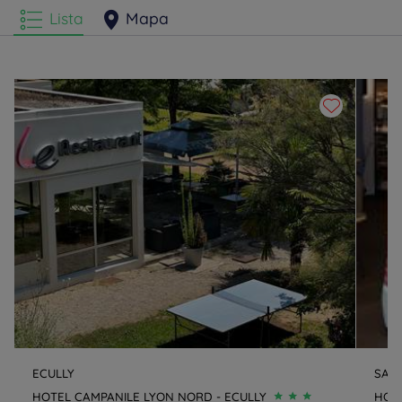
Lista
Mapa
ECULLY
SAIN
HOTEL CAMPANILE LYON NORD - ECULLY
HOTE