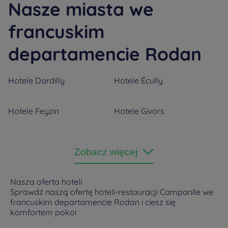
Nasze miasta we
francuskim
departamencie Rodan
Hotele
Dardilly
Hotele
Écully
Hotele
Feyzin
Hotele
Givors
Hotele
Lyonu
Hotele
Oullins
Zobacz więcej
Hotele
Saint Bonnet De
Hotele
Saint Genis Laval
Nasza oferta hoteli
Mure
Sprawdź naszą ofertę hoteli-restauracji Campanile we
francuskim departamencie Rodan i ciesz się
Hotele
Vaulx-en-Velin
Hotele
Villefranche-sur-
komfortem pokoi
Saone