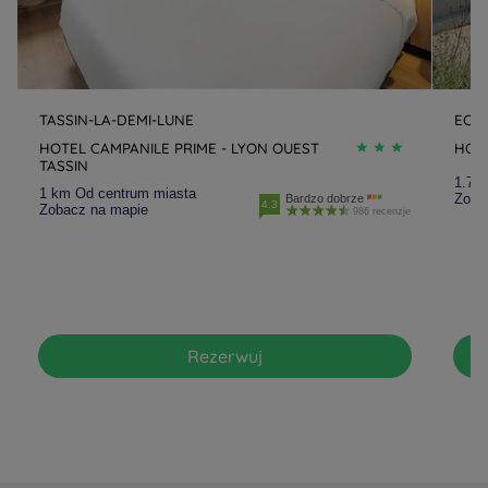
TASSIN-LA-DEMI-LUNE
ECU
HOTEL CAMPANILE PRIME - LYON OUEST
HOTE
TASSIN
1.7 
1 km Od centrum miasta
Zoba
Bardzo dobrze
4.3
Zobacz na mapie
986 recenzje
Rezerwuj