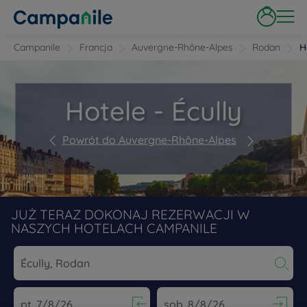
Campanile
Francja
Auvergne-Rhône-Alpes
Rodan
H
Hotele - Écully
Powrót do Auvergne-Rhône-Alpes
JUŻ TERAZ DOKONAJ REZERWACJI W
NASZYCH HOTELACH CAMPANILE