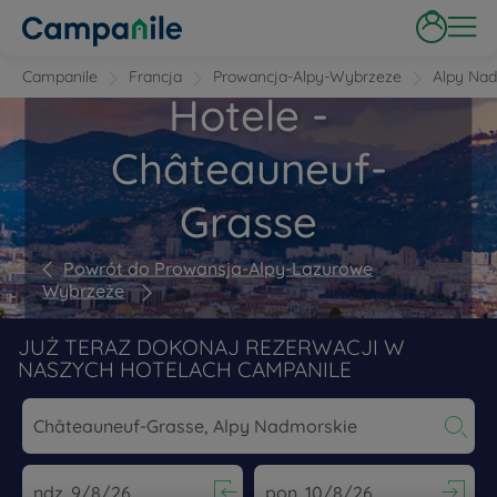
Campanile
Francja
Prowancja-Alpy-Wybrzeze
Alpy Na
Hotele -
Châteauneuf-
Grasse
Powrót do Prowansja-Alpy-Lazurowe
Wybrzeże
JUŻ TERAZ DOKONAJ REZERWACJI W
NASZYCH HOTELACH CAMPANILE