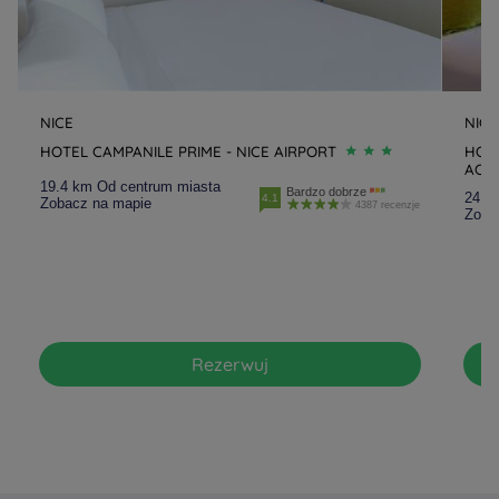
NICE
NICE
HOTEL CAMPANILE PRIME - NICE AIRPORT
HOTE
ACR
19.4 km Od centrum miasta
Bardzo dobrze
24.8
4.1
Zobacz na mapie
4387 recenzje
Zoba
Rezerwuj