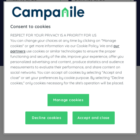
Navigate forward to interact with the calendar and select a dat
Navigate backward to interact wi
Consent to cookies
Dodaj specjalny kod
RESPECT FOR YOUR PRIVACY IS A PRIORITY FOR US
You can change your choices at any time by clicking on "Manage
cookies" or get more information via our Cookie Policy. We and
our
Znajdź hotel
partners
use cookies or similar technologies to ensure the proper
functioning and security of the site, improve your experience, offer you
personalized advertising and content, produce statistics and audience
measurements to evaluate their performance, and share content on
social networks. You can accept all cookies by selecting "Accept and
close" or set your preferences by cookie purpose. By selecting "Decline
cookies," only cookies necessary for the site's operation will be placed.
Manage cookies
Planują Państwo pobyt w Châteauneuf-Grasse i poszukują
hotelu? Campanile oferuje komfortowe pokoje i dobrą
kuchnię w najlepszej cenie!
Decline cookies
Accept and close