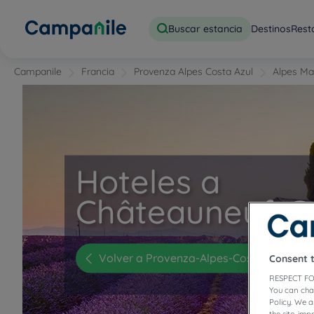
Buscar estancia
Destinos
Rest
Campanile
Francia
Provenza Alpes Costa Azul
Alpes Ma
Hoteles a
Châteauneuf-G
Volver a Provenza-Alpes-Costa Azul
Consent 
RESPECT FO
You can cha
Policy. We 