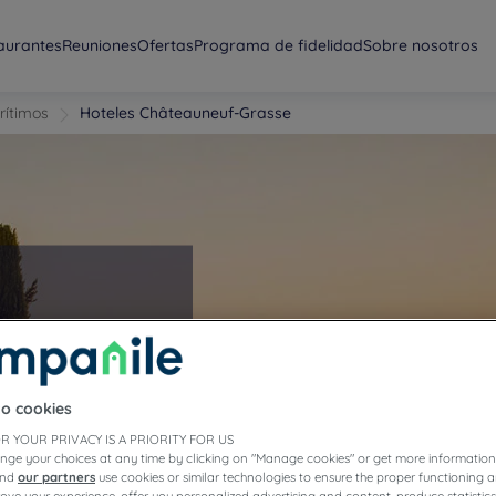
aurantes
Reuniones
Ofertas
Programa de fidelidad
Sobre nosotros
rítimos
Hoteles Châteauneuf-Grasse
rasse
to cookies
R YOUR PRIVACY IS A PRIORITY FOR US
nge your choices at any time by clicking on "Manage cookies" or get more information
and
our partners
use cookies or similar technologies to ensure the proper functioning a