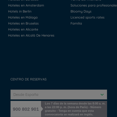
Hoteles en Amsterdam
Soluciones para profesionale
Hotels in Berlin
Bloomy Days
Hoteles en Málaga
Licenced sports rates
Hoteles en Bruselas
Familia
Hoteles en Alicante
Hoteles en Alcalà De Henares
CENTRO DE RESERVAS
Desde España
Los 7 días de la semana desde las 8:00 a. m.
a las 22:00 p. m. (hora de París) - Número
900 802 901
gratuito - Tenga en cuenta que esta
convocatoria se realizará en inglés.