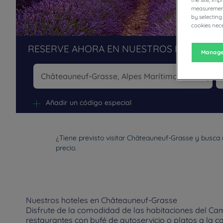
the site, im
measurement
by selecting
cookies nece
RESERVE AHORA EN NUESTROS HOTELES 
Manage
Na
Añadir un código especial
¿Tiene previsto visitar Châteauneuf-Grasse y busca 
precio.
Nuestros hoteles en Châteauneuf-Grasse
Disfrute de la comodidad de las habitaciones del Ca
restaurantes con bufé de autoservicio o platos a la c