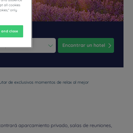
cs and audience
t all cookies
okies," only
 and close
Encontrar un hotel
ess the question mark key to get the keyboard shortcuts for changi
dar and select a date. Press the question mark key to get the keyb
rutar de exclusivos momentos de relax al mejor
contrará aparcamiento privado, salas de reuniones,