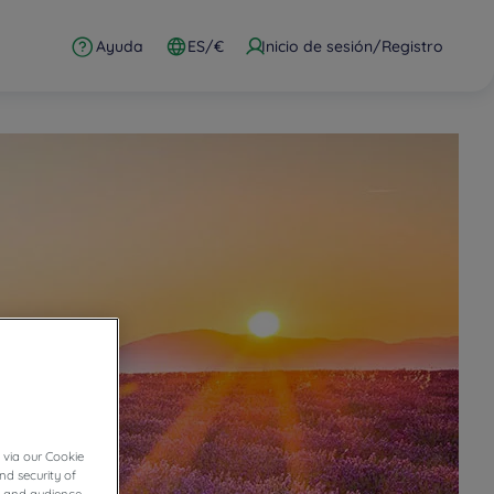
Ayuda
ES/€
Inicio de sesión/Registro
 via our Cookie
nd security of