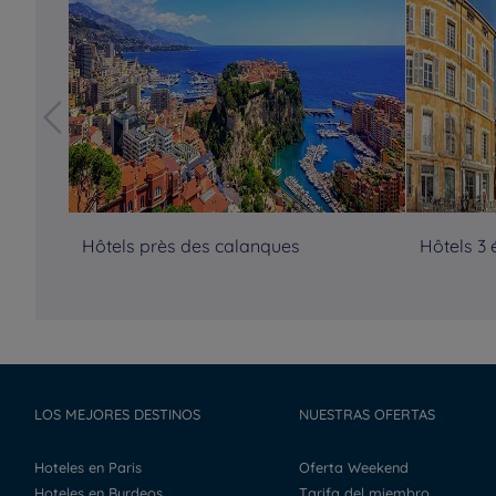
Hôtels près des calanques
Hôtels 3 
LOS MEJORES DESTINOS
NUESTRAS OFERTAS
Hoteles en Paris
Oferta Weekend
Hoteles en Burdeos
Tarifa del miembro