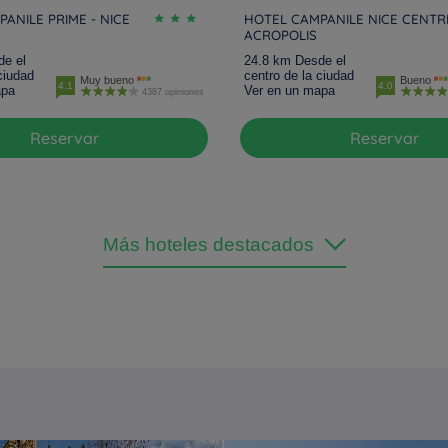
ANILE PRIME - NICE
HOTEL CAMPANILE NICE CENTRE
ACROPOLIS
de el
24.8 km Desde el
ciudad
centro de la ciudad
Muy bueno
Bueno
4.1
4.0
apa
Ver en un mapa
4387 opiniones
Reservar
Reservar
Más hoteles destacados