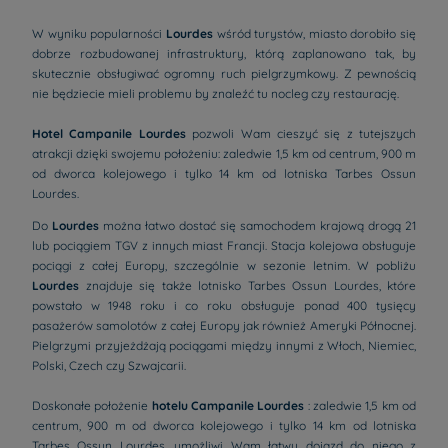
W wyniku popularności
Lourdes
wśród turystów, miasto dorobiło się
dobrze rozbudowanej infrastruktury, którą zaplanowano tak, by
skutecznie obsługiwać ogromny ruch pielgrzymkowy. Z pewnością
nie będziecie mieli problemu by znaleźć tu nocleg czy restaurację.
Hotel Campanile Lourdes
pozwoli Wam cieszyć się z tutejszych
atrakcji dzięki swojemu położeniu: zaledwie 1,5 km od centrum, 900 m
od dworca kolejowego i tylko 14 km od lotniska Tarbes Ossun
Lourdes.
Do
Lourdes
można łatwo dostać się samochodem krajową drogą 21
lub pociągiem TGV z innych miast Francji. Stacja kolejowa obsługuje
pociągi z całej Europy, szczególnie w sezonie letnim. W pobliżu
Lourdes
znajduje się także lotnisko Tarbes Ossun Lourdes, które
powstało w 1948 roku i co roku obsługuje ponad 400 tysięcy
pasażerów samolotów z całej Europy jak również Ameryki Północnej.
Pielgrzymi przyjeżdżają pociągami między innymi z Włoch, Niemiec,
Polski, Czech czy Szwajcarii.
Doskonałe położenie
hotelu Campanile Lourdes
: zaledwie 1,5 km od
centrum, 900 m od dworca kolejowego i tylko 14 km od lotniska
Tarbes Ossun Lourdes, umożliwi Wam łatwy dojazd do niego z