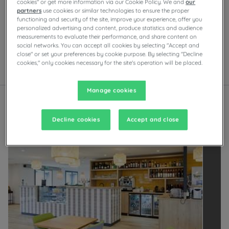
cookies" or get more information via our Cookie Policy. We and
our
Ciesz się komfortem pokoi Campanile w Lourdes. W
partners
use cookies or similar technologies to ensure the proper
zależności od obiektu będziesz mieć do dyspozycji
functioning and security of the site, improve your experience, offer you
prywatny parking, sale konferencyjne, restauracje z
personalized advertising and content, produce statistics and audience
measurements to evaluate their performance, and share content on
samoobsługowymi bufetami lub daniami do wyboru z
social networks. You can accept all cookies by selecting "Accept and
karty, a także wieczorną rozrywkę.
close" or set your preferences by cookie purpose. By selecting "Decline
cookies," only cookies necessary for the site's operation will be placed.
Lista
Mapa
Manage cookies
Decline cookies
Accept and close
O
d
k
r
y
j
i
n
n
e
m
a
r
k
i
L
o
u
v
r
e
H
o
t
e
l
s
G
r
o
u