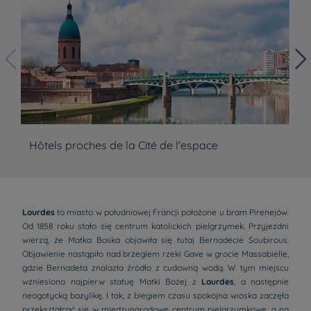
Hôtels proches de la Cité de l'espace
Hô
Lourdes
to miasto w południowej Francji położone u bram Pirenejów.
Od 1858 roku stało się centrum katolickich pielgrzymek. Przyjezdni
wierzą, że Matka Boska objawiła się tutaj Bernadecie Soubirous.
Objawienie nastąpiło nad brzegiem rzeki Gave w grocie Massabielle,
gdzie Bernadeta znalazła źródło z cudowną wodą. W tym miejscu
wzniesiono najpierw statuę Matki Bożej z
Lourdes
, a następnie
neogotycką bazylikę. I tak, z biegiem czasu spokojna wioska zaczęła
przekształcać się w międzynarodowe centrum pielgrzymkowe, a na