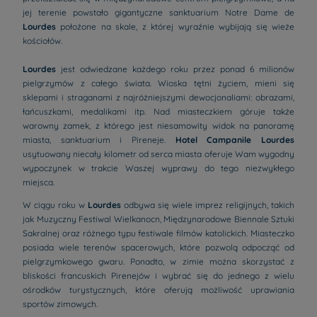
jej terenie powstało gigantyczne sanktuarium Notre Dame de
Lourdes
położone na skale, z której wyraźnie wybijają się wieże
kościołów.
Lourdes
jest odwiedzane każdego roku przez ponad 6 milionów
pielgrzymów z całego świata. Wioska tętni życiem, mieni się
sklepami i straganami z najróżniejszymi dewocjonaliami: obrazami,
łańcuszkami, medalikami itp. Nad miasteczkiem góruje także
warowny zamek, z którego jest niesamowity widok na panoramę
miasta, sanktuarium i Pireneje.
Hotel Campanile Lourdes
usytuowany niecały kilometr od serca miasta oferuje Wam wygodny
wypoczynek w trakcie Waszej wyprawy do tego niezwykłego
miejsca.
W ciągu roku w
Lourdes
odbywa się wiele imprez religijnych, takich
jak Muzyczny Festiwal Wielkanocn
, Międzynarodowe Biennale Sztuki
Sakralnej oraz różnego typu festiwale filmów katolickich. Miasteczko
posiada wiele terenów spacerowych, które pozwolą odpocząć od
pielgrzymkowego gwaru. Ponadto, w zimie można skorzystać z
bliskości francuskich Pirenejów i wybrać się do jednego z wielu
ośrodków turystycznych, które oferują możliwość uprawiania
sportów zimowych.