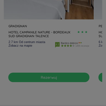
GRADIGNAN
PES
HOTEL CAMPANILE NATURE - BORDEAUX
HOT
SUD GRADIGNAN TALENCE
SUD
2.7 km Od centrum miasta
6 km
Bardzo dobrze
4.2
Zobacz na mapie
Zoba
1455 recenzje
Rezerwuj