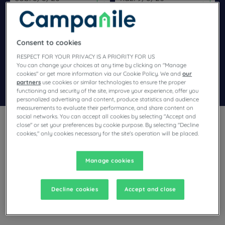
Navigate forward to interact with the calendar and select a dat
Navigate backward to interact wi
Consent to cookies
Dodaj specjalny kod
RESPECT FOR YOUR PRIVACY IS A PRIORITY FOR US
You can change your choices at any time by clicking on "Manage
cookies" or get more information via our Cookie Policy. We and
our
Znajdź hotel
partners
use cookies or similar technologies to ensure the proper
functioning and security of the site, improve your experience, offer you
personalized advertising and content, produce statistics and audience
measurements to evaluate their performance, and share content on
social networks. You can accept all cookies by selecting "Accept and
close" or set your preferences by cookie purpose. By selecting "Decline
cookies," only cookies necessary for the site's operation will be placed.
Manage cookies
Planują Państwo pobyt w Talence i poszukują hotelu?
Campanile oferuje komfortowe pokoje i dobrą kuchnię w
najlepszej cenie!
Decline cookies
Accept and close