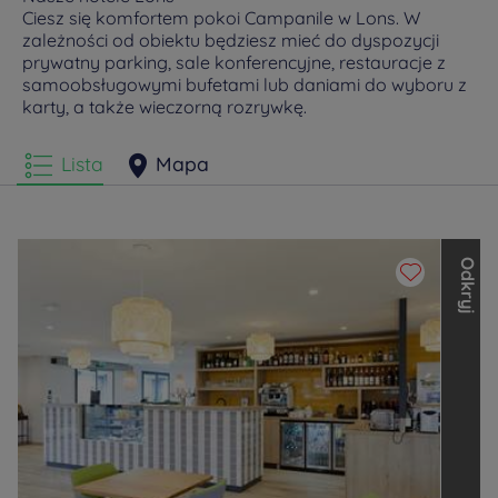
Ciesz się komfortem pokoi Campanile w Lons. W
zależności od obiektu będziesz mieć do dyspozycji
prywatny parking, sale konferencyjne, restauracje z
samoobsługowymi bufetami lub daniami do wyboru z
karty, a także wieczorną rozrywkę.
Lista
Mapa
O
d
k
r
y
j
i
n
n
e
m
a
r
k
i
L
o
u
v
r
e
H
o
t
e
l
s
G
r
o
u