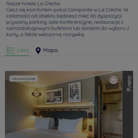
Nasze hotele La Crèche
Ciesz się komfortem pokoi Campanile w La Crèche. W
zależności od obiektu będziesz mieć do dyspozycji
prywatny parking, sale konferencyjne, restauracje z
samoobsługowymi bufetami lub daniami do wyboru z
karty, a także wieczorną rozrywkę.
Lista
Mapa
O
d
k
r
y
j
i
n
n
e
m
a
r
k
i
L
o
u
v
r
e
H
o
t
e
l
s
G
r
o
u
Odnowiony hotel