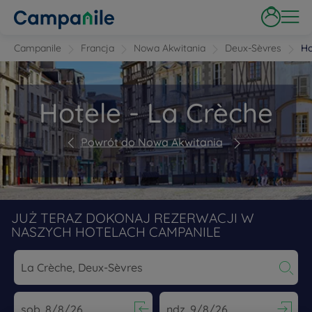
Campanile
Francja
Nowa Akwitania
Deux-Sèvres
Ho
Hotele - La Crèche
Powrót do Nowa Akwitania
JUŻ TERAZ DOKONAJ REZERWACJI W
NASZYCH HOTELACH CAMPANILE