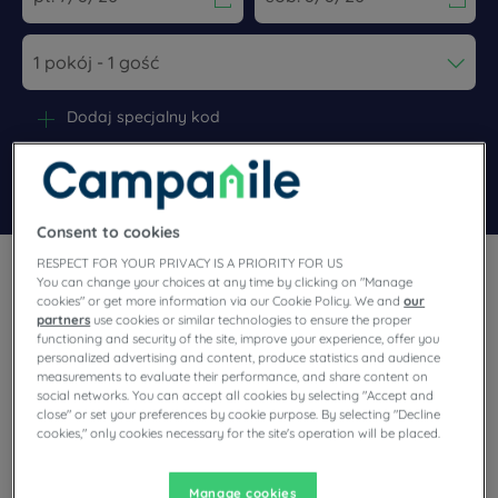
Navigate forward to interact with the calendar and select a dat
Navigate backward to interact wi
Dodaj specjalny kod
Znajdź hotel
Consent to cookies
RESPECT FOR YOUR PRIVACY IS A PRIORITY FOR US
You can change your choices at any time by clicking on "Manage
cookies" or get more information via our Cookie Policy. We and
our
partners
use cookies or similar technologies to ensure the proper
functioning and security of the site, improve your experience, offer you
Planują Państwo pobyt w Agen i poszukują hotelu? Campanile
personalized advertising and content, produce statistics and audience
oferuje komfortowe pokoje i dobrą kuchnię w najlepszej cenie!
measurements to evaluate their performance, and share content on
social networks. You can accept all cookies by selecting "Accept and
close" or set your preferences by cookie purpose. By selecting "Decline
cookies," only cookies necessary for the site's operation will be placed.
Nasze hotele Agen
Manage cookies