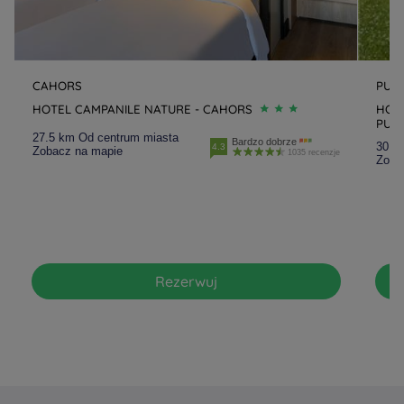
CAHORS
PUJ
HOTEL CAMPANILE NATURE - CAHORS
HOTE
PUJ
27.5 km Od centrum miasta
Bardzo dobrze
30.6
4.3
Zobacz na mapie
1035 recenzje
Zoba
Rezerwuj