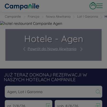
Campanile
Francja
Nowa Akwitania
Lot I Garonna
H
Hotele - Agen
Powrót do Nowa Akwitania
JUŻ TERAZ DOKONAJ REZERWACJI W
NASZYCH HOTELACH CAMPANILE