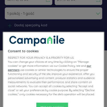
Navigate forward to interact with the calendar and select a dat
Navigate backward to interact wi
Dodaj specjalny kod
Znajdź hotel
Consent to cookies
RESPECT FOR YOUR PRIVACY IS A PRIORITY FOR US
You can change your choices at any time by clicking on "Manage
cookies" or get more information via our Cookie Policy. We and
our
partners
use cookies or similar technologies to ensure the proper
functioning and security of the site, improve your experience, offer you
Planują Państwo pobyt w Le Bourget i poszukują hotelu?
personalized advertising and content, produce statistics and audience
Campanile oferuje komfortowe pokoje i dobrą kuchnię w
measurements to evaluate their performance, and share content on
social networks. You can accept all cookies by selecting "Accept and
najlepszej cenie!
close" or set your preferences by cookie purpose. By selecting "Decline
cookies," only cookies necessary for the site's operation will be placed.