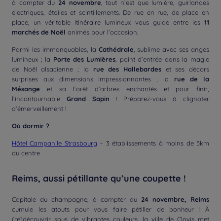
à compter du
24 novembre
, tout n’est que lumière, guirlandes
électriques, étoiles et scintillements. De rue en rue, de place en
place, un véritable itinéraire lumineux vous guide entre les
11
marchés de Noël
animés pour l’occasion.
Parmi les immanquables, la
Cathédrale
, sublime avec ses anges
lumineux ; la
Porte des Lumières
, point d’entrée dans la magie
de Noël alsacienne ; la
rue des Hallebardes
et ses décors
surprises aux dimensions impressionnantes ; la
rue de la
Mésange
et sa Forêt d’arbres enchantés et pour finir,
l’incontournable
Grand Sapin
! Préparez-vous à clignoter
d’émerveillement !
Où dormir ?
Hôtel Campanile Strasbourg
– 3 établissements à moins de 5km
du centre
Reims, aussi pétillante qu’une coupette !
Capitale du champagne, à compter du
24 novembre, Reims
cumule les atouts pour vous faire pétiller de bonheur ! À
(re)découvrir sous de vibrantes couleurs, la ville de Clovis met