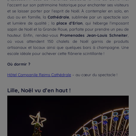
l’accent sur son patrimoine historique pour enchanter ses visiteurs
et se laisser porter par l’esprit de Noël. À contempler en solo, en
duo ou en famille, la
Cathédrale
, sublimée par un spectacle son
et lumière de qualité ; la
place d’Erlon
, qui héberge l’imposant
sapin de Noël et la Grande Roue, parfaite pour prendre un peu de
hauteur. Enfin, rendez-vous
Promenades Jean-Louis Schneiter
,
où vous attendent 150 chalets de Noël garnis de produits
artisanaux et locaux ainsi que quelques bars à champagne. Une
escale idéale pour achever cette flânerie scintillante !
Où dormir ?
Hôtel Campanile Reims Cathédrale
– au cœur du spectacle !
Lille, Noël vu d’en haut !