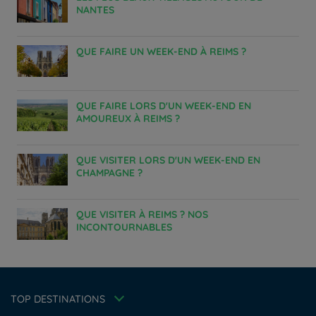
NANTES
QUE FAIRE UN WEEK-END À REIMS ?
QUE FAIRE LORS D'UN WEEK-END EN
AMOUREUX À REIMS ?
QUE VISITER LORS D'UN WEEK-END EN
CHAMPAGNE ?
Hôtels à Paris
Hôtels à Bordeaux
QUE VISITER À REIMS ? NOS
Hôtels à Marseille
INCONTOURNABLES
Hôtels à Amsterdam
Hôtels à La Rochelle
Hôtels à Annecy
Mentions légales
Hôtels à Strasbourg
Politique des données personnelles
Offre Évasion
TOP DESTINATIONS
Hôtels à Nantes
Tarif membre
Politique d'utilisation des cookies