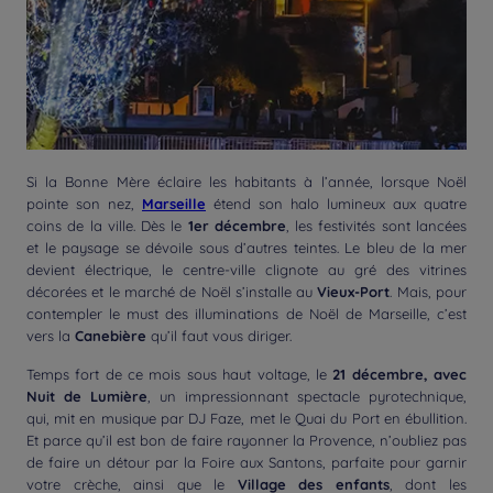
Si la Bonne Mère éclaire les habitants à l’année, lorsque Noël
pointe son nez,
Marseille
étend son halo lumineux aux quatre
coins de la ville. Dès le
1er décembre
, les festivités sont lancées
et le paysage se dévoile sous d’autres teintes. Le bleu de la mer
devient électrique, le centre-ville clignote au gré des vitrines
décorées et le marché de Noël s’installe au
Vieux-Port
. Mais, pour
contempler le must des illuminations de Noël de Marseille, c’est
vers la
Canebière
qu’il faut vous diriger.
Temps fort de ce mois sous haut voltage, le
21 décembre, avec
Nuit de Lumière
, un impressionnant spectacle pyrotechnique,
qui, mit en musique par DJ Faze, met le Quai du Port en ébullition.
Et parce qu’il est bon de faire rayonner la Provence, n’oubliez pas
de faire un détour par la Foire aux Santons, parfaite pour garnir
votre crèche, ainsi que le
Village des enfants
, dont les