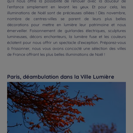
qu’il nous offre la possibilité de renouer avec la douceur de
l’enfance simplement en levant les yeux. Et pour cela, les
illuminations de Noël sont de précieuses alliées ! Dès novembre,
nombre de centres-villes se parent de leurs plus belles
décorations pour mettre en lumière leur patrimoine et nous
émerveiller. Foisonnement de guirlandes électriques, sculptures
lumineuses, décors enchanteurs, la lumière fuse et les couleurs
éclatent pour nous offrir un spectacle d’exception. Préparez-vous
à frissonner, nous vous avons concocté une sélection des villes
de France offrant les plus belles illuminations de Noël !
Paris, déambulation dans la Ville Lumière