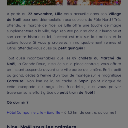
À partir du
22 novembre, Lille
vous accueille dans son
Village
de Noël
pour une déambulation aux couleurs du Pôle Nord ! Très
attendu, le marché de Noël de Lille offre une touche de magie
supplémentaire à la ville, déjà réputée pour sa chaleur humaine et
son centre historique. Ici, l’accent est mis sur la tradition et la
culture locale. Si vous y croiserez immanquablement rennes et
lutins, attendez-vous aussi au
petit quinquin
!
Tout aussi incontournables que les
89 chalets du Marché de
Noël
, la Grande Roue, installée sur la place centrale, vous offrira
un instant suspendu devant une ville parée de lumière. Enfin, petit
ou grand, cédez à l’envie d’un tour de manège sur le magnifique
Carrousel
. Non loin de là, se cache le
Sapin
, point d’orgue de
cette escapade au pays des fricadelles, que vous pouvez
traverser sans effort grâce au
petit train de Noël
!
Où dormir ?
Hôtel Campanile Lille - Euralille
– à 1,3 km du centre, au calme !
Nice, Noël sous les palmiers