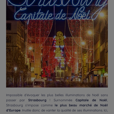
Impossible d’évoquer les plus belles illuminations de Noël sans
passer par
Strasbourg
! Surnommée
Capitale de Noël
,
Strasbourg s’impose comme
le plus beau marché de Noël
d’Europe
. Inutile donc de vanter la qualité de ses illuminations. Ici,