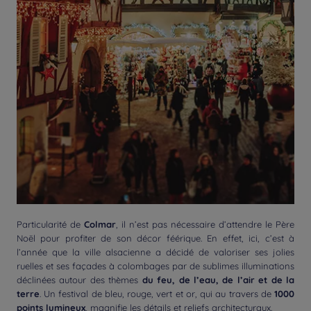
Particularité de
Colmar
, il n’est pas nécessaire d’attendre le Père
Noël pour profiter de son décor féérique. En effet, ici, c’est à
l’année que la ville alsacienne a décidé de valoriser ses jolies
ruelles et ses façades à colombages par de sublimes illuminations
déclinées autour des thèmes
du feu, de l’eau, de l’air et de la
terre
. Un festival de bleu, rouge, vert et or, qui au travers de
1000
points lumineux
, magnifie les détails et reliefs architecturaux.