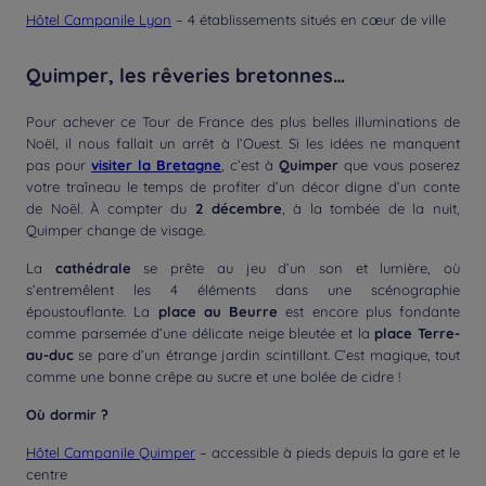
Hôtel Campanile Lyon
– 4 établissements situés en cœur de ville
Quimper, les rêveries bretonnes…
Pour achever ce Tour de France des plus belles illuminations de
Noël, il nous fallait un arrêt à l’Ouest. Si les idées ne manquent
pas pour
visiter la Bretagne
, c’est à
Quimper
que vous poserez
votre traîneau le temps de profiter d’un décor digne d’un conte
de Noël. À compter du
2 décembre
, à la tombée de la nuit,
Quimper change de visage.
La
cathédrale
se prête au jeu d’un son et lumière, où
s’entremêlent les 4 éléments dans une scénographie
époustouflante. La
place au Beurre
est encore plus fondante
comme parsemée d’une délicate neige bleutée et la
place Terre-
au-duc
se pare d’un étrange jardin scintillant. C’est magique, tout
comme une bonne crêpe au sucre et une bolée de cidre !
Où dormir ?
Hôtel Campanile Quimper
– accessible à pieds depuis la gare et le
centre