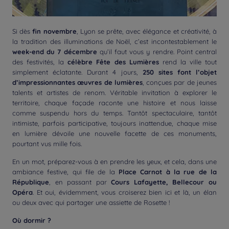
Si dès
fin novembre
, Lyon se prête, avec élégance et créativité, à
la tradition des illuminations de Noël, c’est incontestablement le
week-end du 7 décembre
qu’il faut vous y rendre. Point central
des festivités, la
célèbre Fête des Lumières
rend la ville tout
simplement éclatante. Durant 4 jours,
250 sites font l’objet
d’impressionnantes œuvres de lumières
, conçues par de jeunes
talents et artistes de renom. Véritable invitation à explorer le
territoire, chaque façade raconte une histoire et nous laisse
comme suspendu hors du temps. Tantôt spectaculaire, tantôt
intimiste, parfois participative, toujours inattendue, chaque mise
en lumière dévoile une nouvelle facette de ces monuments,
pourtant vus mille fois.
En un mot, préparez-vous à en prendre les yeux, et cela, dans une
ambiance festive, qui file de la
Place Carnot à la rue de la
République
, en passant par
Cours Lafayette, Bellecour ou
Opéra
. Et oui, évidemment, vous croiserez bien ici et là, un élan
ou deux avec qui partager une assiette de Rosette !
Où dormir ?