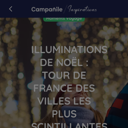
Campanile
retour sur campanile.com
Article
Moments Voyage
ILLUMINATIONS
DE NOËL :
TOUR DE
FRANCE DES
VILLES LES
PLUS
SCINTILLANTES