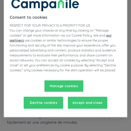
Découvrir la cathédrale de Reims et le
Consent to cookies
centre-ville
RESPECT FOR YOUR PRIVACY IS A PRIORITY FOR US
You can change your choices at any time by clicking on "Manage
Commencez votre week-end par la
cathédrale Notre-Dame de
cookies" or get more information via our Cookie Policy. We and
our
Reims
, site historique du sacre des rois de France. Depuis le
partners
use cookies or similar technologies to ensure the proper
parvis, vous admirerez la façade sculptée, les portails et l’Ange au
functioning and security of the site, improve your experience, offer you
Sourire. À l’intérieur, vous découvrirez les vitraux médiévaux du
personalized advertising and content, produce statistics and audience
transept et les verrières de Chagall dans le déambulatoire.
measurements to evaluate their performance, and share content on
social networks. You can accept all cookies by selecting "Accept and
Le Palais du Tau se rejoint ensuite en quelques minutes depuis le
close" or set your preferences by cookie purpose. By selecting "Decline
cookies," only cookies necessary for the site's operation will be placed.
parvis. Les objets liés aux cérémonies de sacre et plusieurs
tapisseries monumentales y sont exposés. Les salles voûtées
conservent également des statues originales déposées lors des
Manage cookies
restaurations de la cathédrale.
En sortant du palais, vous pourrez suivre un court parcours Art
Decline cookies
Accept and close
déco vers le boulevard Foch et la rue de Mars. Les façades
présentent des motifs géométriques, des mosaïques colorées et
des ferronneries typiques des années 1920. L’itinéraire se parcourt
facilement en une vingtaine de minutes.