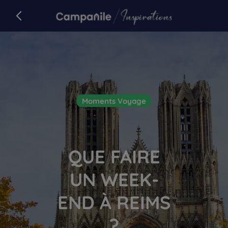
Campanile
retour sur campanile.com
Article
Moments Voyage
QUE FAIRE
UN WEEK-
END À REIMS
?