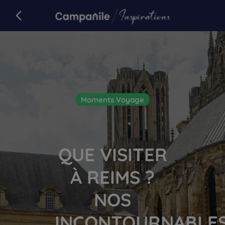
Campanile
retour sur campanile.com
Article
Moments Voyage
QUE VISITER
À REIMS ?
NOS
INCONTOURNABLE