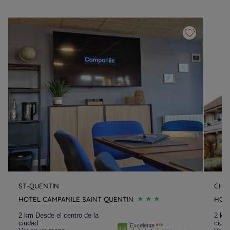
ST-QUENTIN
CHÂ
HOTEL CAMPANILE SAINT QUENTIN
HOT
2 km Desde el centro de la
2 km 
ciudad
ciud
Excelente
4.4