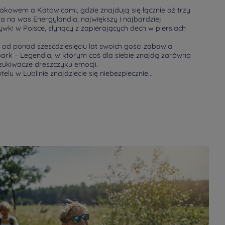
akowem a Katowicami, gdzie znajdują się łącznie aż trzy
a na was Energylandia, największy i najbardziej
wki w Polsce, słynący z zapierających dech w piersiach
d ponad sześćdziesięciu lat swoich gości zabawia
park – Legendia, w którym coś dla siebie znajdą zarówno
oszukiwacze dreszczyku emocji.
u w Lublinie znajdziecie się niebezpiecznie...