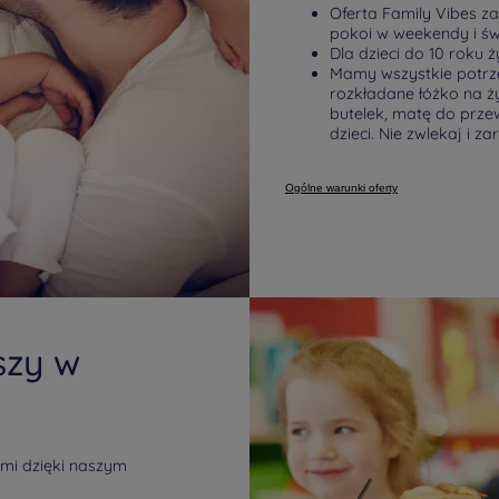
Oferta Family Vibes za
pokoi w weekendy i świ
Dla dzieci do 10 roku ż
Mamy wszystkie potrze
rozkładane łóżko na ż
butelek, matę do przew
dzieci. Nie zwlekaj i 
Ogólne warunki oferty
szy w
ami dzięki naszym