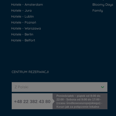
Hotele - Amsterdam
Bloomy Days
Hotele - Jura
Family
Hotele - Lublin
Hotele - Poznań
Hotele - Warszawa
Hotele - Berlin
Hotele - Belfort
CENTRUM REZERWACJI
Z Polski
Poniedziałek – piątek od 8:00 do
22:00 - Sobota od 9:00 do 17:00 -
+48 22 382 43 80
(czasu środkowoeuropejskiego) -
Koszt jak za połączenie lokalne