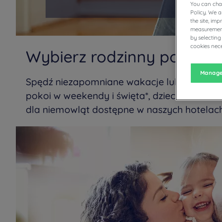
You can cha
Policy. We 
the site, im
measurement
by selecting
cookies nece
Wybierz rodzinny pobyt p
Manage
Spędź niezapomniane wakacje lub weekendy 
pokoi w weekendy i święta*, dzieci do 10 ro
dla niemowląt dostępne w naszych hotelach