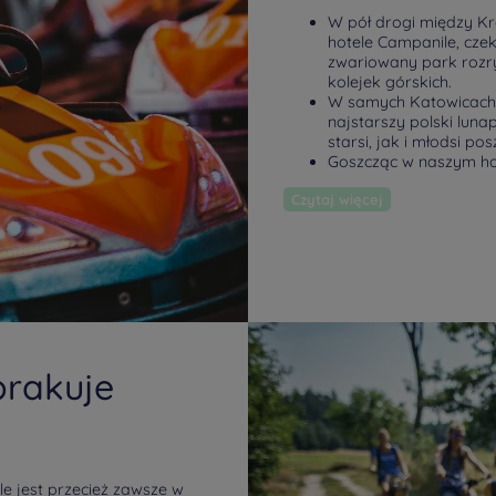
W pół drogi między Kr
hotele Campanile, czek
zwariowany park rozry
kolejek górskich.
W samych Katowicach o
najstarszy polski luna
starsi, jak i młodsi p
Goszcząc w naszym hotel
Czytaj więcej
brakuje
e jest przecież zawsze w