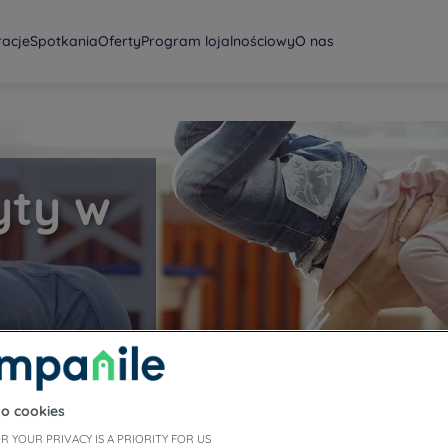
racje
Spotkania
Oferty
Program lojalnościowy
O nas
yty w
 Baw się, śmiej,
ą! Czym prędzej
go klanu
to cookies
R YOUR PRIVACY IS A PRIORITY FOR US