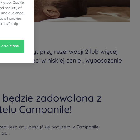
 via our Cookie
nd security of
cs and audience
t all cookies
okies," only
 and close
ki na pobyt przy rezerwacji 2 lub więcej
enu dla dzieci w niskiej cenie , wyposażenie
a będzie zadowolona z
telu Campanile!
ebujesz, aby cieszyć się pobytem w Campanile
 lat…