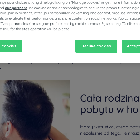
nge your choices at any time by clicking on "Manage cookies" or get more information
and
our partners
use cookies or similar technologies to ensure the proper functioning a
prove your experience, offer you personalized advertising and content, produce statisti
s to evaluate their performance, and share content on social networks. You can accep
 "Accept and close" or set your preferences by cookie purpose. By selecting "Decline co
ssary for the site's operation will be placed.
ełen niezapomnianych chwil!
 cookies
Decline cookies
Accept
z dziećmi w naszych hotelach Campanile: 25% zniż
ku życia bezpłatnie w pokoju rodziców, specjalne m
.
Cała rodzin
pobytu w ho
Mamy wszystko, czego potrz
niezależnie od tego, ile masz