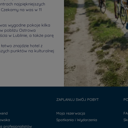
trach najpiękniejszych
i. Czekamy na was w 11
a was wygodne pokoje kilka
w pobliżu Ostrowa
ia w Lublinie, a także parę
łatwo znajdzie hotel z
jszych punktów na kulturalnej
Y
ZAPLANUJ SWÓJ POBYT
PO
ekend
Moja rezerwacja
F
kowska
Spotkania i Wydarzenia
S
la profesjonalistów