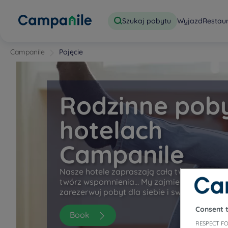
Szukaj pobytu
Wyjazd
Restau
Campanile
Pojęcie
Rodzinne pob
hotelach
Campanile
Nasze hotele zapraszają całą twoją rodzinę.
twórz wspomnienia… My zajmiemy się reszt
zarezerwuj pobyt dla siebie i swojego małe
Consent 
Book
RESPECT FO