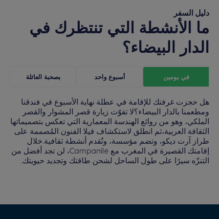
دليل السفر
ما الأنشطة التي تنتظرك في
الدار البيضاء؟
في يومين
أسبوع واحد
بصحبة العائلة
هل حجزت غرفتك للإقامة في عطلة نهاية الأسبوع في فندقنا
ومطعمنا بالدار البيضاء؟لا تفوّت زيارة قصر المشوار والقصر
الملكي، وهو من روائع الهندسة المعمارية التي تعكس بتصميماتها
الثقافة العربية،ثم انطلق لاستكشاف فيلا الفنون المُصممة على
طراز آرت ديكو، وتضم مؤسسة، وتٌقدم أنشطة ثقافية.خلال
إقامتك القصيرة في المغرب مع Campanile، لن تجد أفضل من
كامبانيلي فنادق في المغرب
التنزّه سيرًا على طول الساحل لشحن طاقتك وتجديد حيويتك.
Campanile الفنادق في الدار البيضاء
فنادق كامبانيل في مانشستر
فنادق كامبانيل في ليفربول
فنادق كامبانيل في باريس
فنادق كامبانيل في أمستردام
إخطارات قانونية