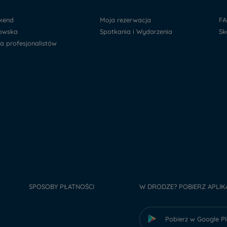
ekend
Moja rezerwacja
F
kowska
Spotkania i Wydarzenia
S
la profesjonalistów
SPOSOBY PŁATNOŚCI
W DRODZE? POBIERZ APLIK
Pobierz w Google P