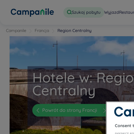
Szukaj pobytu
Wyjazd
Restau
Campanile
Francja
Region Centralny
Hotele w: Regi
Centralny
Powrót do strony Francji
Consent 