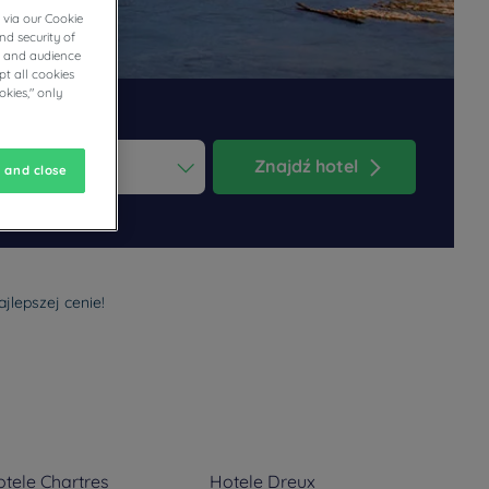
 via our Cookie
nd security of
cs and audience
t all cookies
okies," only
Znajdź hotel
 and close
ess the question mark key to get the keyboard shortcuts for changi
dar and select a date. Press the question mark key to get the keyb
jlepszej cenie!
otele
Chartres
Hotele
Dreux