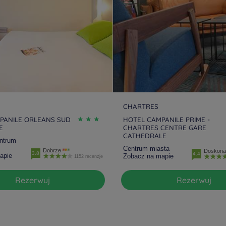
CHARTRES
PANILE ORLEANS SUD
HOTEL CAMPANILE PRIME -
E
CHARTRES CENTRE GARE
CATHEDRALE
ntrum
Centrum miasta
Dobrze
Doskona
3.8
4.4
apie
Zobacz na mapie
1152 recenzje
Rezerwuj
Rezerwuj