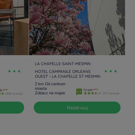
LA CHAPELLE-SAINT-MESMIN
HOTEL CAMPANILE ORLEANS
OUEST - LA CHAPELLE ST MESMIN
2 km Od centrum
miasta
Grade
le
3.6
Zobacz na mapie
1137 recenzje
2839 recenzje
Rezerwuj