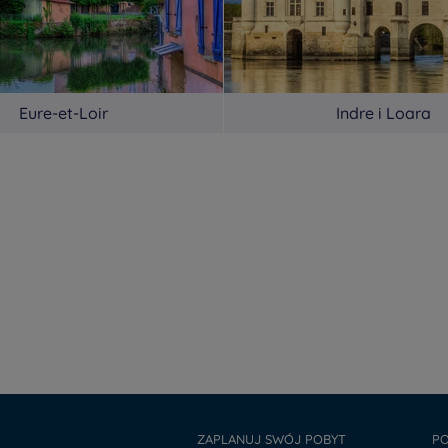
Eure-et-Loir
Indre i Loara
Y
ZAPLANUJ SWÓJ POBYT
PO