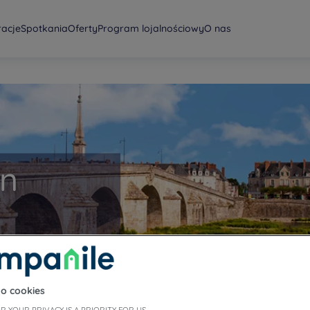
racje
Spotkania
Oferty
Program lojalnościowy
O nas
on
to cookies