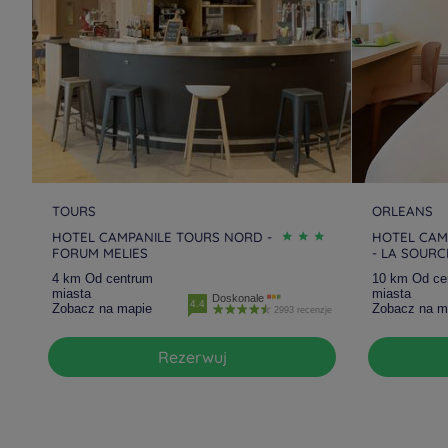
TOURS
ORLEANS
HOTEL CAMPANILE TOURS NORD -
HOTEL CAM
FORUM MELIES
- LA SOURC
4 km Od centrum
10 km Od ce
miasta
miasta
Doskonale
4.4
Zobacz na mapie
Zobacz na m
2993 recenzje
Rezerwuj