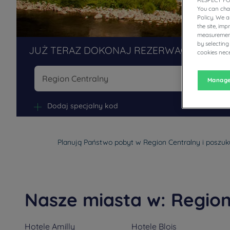
RESPECT FO
You can cha
Policy. We 
the site, im
measurement
by selecting
JUŻ TERAZ DOKONAJ REZERWACJI W NAS
cookies nece
Manage
Na
Dodaj specjalny kod
Planują Państwo pobyt w Region Centralny i poszuku
Nasze miasta w: Region
Hotele
Amilly
Hotele
Blois