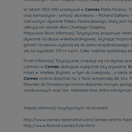
W latach 1955-1961 przebywał w
Cannes
Pablo Picasso. T
oraz kompozytor i wirtuoz akordeonu – Richard Galliano.
czerwonym dywanie Pałacu Festiwalowego, który jest nie
odkryją oni odciski dłoni Charliego Chaplina.
Miejscowe Biuro Informacji Turystycznej proponuje nied
pływanie na desce wakeboardingowej. Wynająć można łód
górach na pewno wybiorą się do parku krajobrazowego. La
się na wysokość 213 m n.p.m. Całej rodzinie spodobają s
Punkt Informacji Turystycznej znajduje się na słynnej p
Lotnisko w
Cannes
obsługuje wyłącznie loty prywatne.
C
miast w Wielkiej Brytanii, w tym do Liverpoolu , a także
Cannes
można dojechać np. z Nicei autostradą A8, tzw. P
Również do Strasbourga można dojechać nocnym pociągi
autobusowych oraz tzw. niebieska linia, która zatrzymuje
Więcej informacji turystycznych na stronach :
http://www.cannes-destination.com/cannes-and-its-face
http://www.festival-cannes.fr/en.html