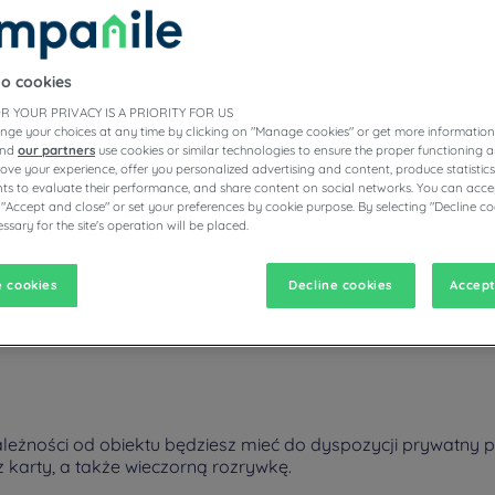
to cookies
ZYCH HOTELACH CAMPANILE
R YOUR PRIVACY IS A PRIORITY FOR US
nge your choices at any time by clicking on "Manage cookies" or get more information
and
our partners
use cookies or similar technologies to ensure the proper functioning a
prove your experience, offer you personalized advertising and content, produce statisti
s to evaluate their performance, and share content on social networks. You can accep
vigate forward to interact with the calendar and select a date. Pr
Navigate backward to interact with the calen
 "Accept and close" or set your preferences by cookie purpose. By selecting "Decline co
ssary for the site's operation will be placed.
 cookies
Decline cookies
Accept
ile. Gwarancja udanej eskapady, ten przyjemny, zadbany, funkcjonaln
eżności od obiektu będziesz mieć do dyspozycji prywatny par
karty, a także wieczorną rozrywkę.