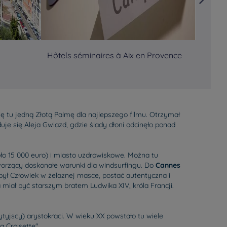
Hôtels séminaires à Aix en Provence
Hôtels
ię tu jedną Złotą Palmę dla najlepszego filmu. Otrzymał
uje się Aleja Gwiazd, gdzie ślady dłoni odcinęło ponad
ło 15 000 euro) i miasto uzdrowiskowe. Można tu
worzący doskonałe warunki dla windsurfingu. Do
Cannes
był Człowiek w żelaznej masce, postać autentyczna i
miał być starszym bratem Ludwika XIV, króla Francji.
ytyjscy) arystokraci. W wieku XX powstało tu wiele
 Croisette".