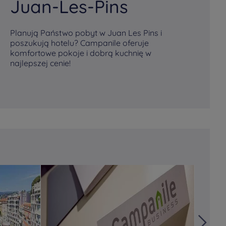
Juan-Les-Pins
M
Planują Państwo pobyt w Juan Les Pins i
Pl
poszukują hotelu? Campanile oferuje
po
komfortowe pokoje i dobrą kuchnię w
ko
najlepszej cenie!
na