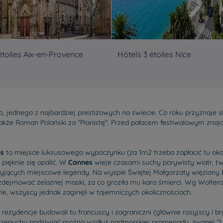
étoiles Aix-en-Provence
Hôtels 3 étoiles Nice
, jednego z najbardziej prestiżowych na świecie. Co roku przyznaje s
także Roman Polański za "Pianistę". Przed pałacem festiwalowym znajd
s
to miejsce luksusowego wypoczynku (za 1m2 trzeba zapłacić tu oko
 pięknie się opalić. W
Cannes
wieje czasami suchy porywisty wiatr, t
kryjących miejscowe legendy. Na wyspie Świętej Małgorzaty więziony 
dejmować żelaznej maski, za co groziła mu kara śmierci. Wg Woltera 
ie, wszyscy jednak zaginęli w tajemniczych okolicznościach.
 rezydencje budowali tu francuscy i zagraniczni (głównie rosyjscy i br
 przepychu podziwiać można wzdłuż nadmorskiej promenady, zwanej "La