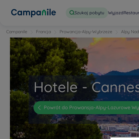
Szukaj pobytu
Wyjazd
Restau
Campanile
Francja
Prowancja-Alpy-Wybrzeze
Alpy Na
Hotele - Canne
Powrót do Prowansja-Alpy-Lazurowe Wy