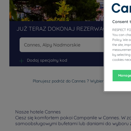
Consent 
JUŻ TERAZ DOKONAJ REZERWACJI W NAS
RESPECT FO
You can cha
Policy. We 
the site, im
measurement
Na
by selecting
Dodaj specjalny kod
cookies nece
Manage
Planujesz podróż do Cannes ? Wybierz Hotel Campan
Nasze hotele Cannes
Ciesz się komfortem pokoi Campanile w Cannes. W zal
samoobsługowymi bufetami lub daniami do wyboru z 