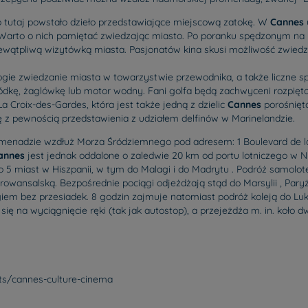
o tutaj powstało dzieło przedstawiające miejscową zatokę. W
Cannes
 Warto o nich pamiętać zwiedzając miasto. Po poranku spędzonym na p
wątpliwą wizytówką miasta. Pasjonatów kina skusi możliwość zwiedz
rogie zwiedzanie miasta w towarzystwie przewodnika, a także liczne 
kę, żaglówkę lub motor wodny. Fani golfa będą zachwyceni rozpięto
 Croix-des-Gardes, która jest także jedną z dzielic
Cannes
porośnięta
ię z pewnością przedstawienia z udziałem delfinów w Marinelandzie.
romenadzie wzdłuż Morza Śródziemnego pod adresem: 1 Boulevard de la
annes
jest jednak oddalone o zaledwie 20 km od portu lotniczego w Ni
 do 5 miast w Hiszpanii, w tym do Malagi i do Madrytu . Podróż samolo
rowansalską. Bezpośrednie pociągi odjeżdżają stąd do Marsylii , Pary
em bez przesiadek. 8 godzin zajmuje natomiast podróż koleją do L
 się na wyciągnięcie ręki (tak jak autostop), a przejeżdża m. in. koło
ts/cannes-culture-cinema