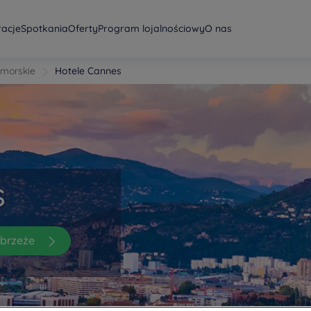
racje
Spotkania
Oferty
Program lojalnościowy
O nas
dmorskie
Hotele Cannes
s
brzeże