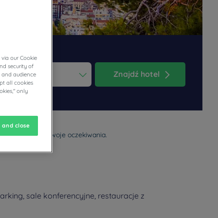
 via our Cookie
nd security of
Znajdź hotel
cs and audience
t all cookies
ess the question mark key to get the keyboard shortcuts for changi
dar and select a date. Press the question mark key to get the keyb
okies," only
 and close
y hotel spełni Twoje oczekiwania.
king, sale konferencyjne, restauracje z