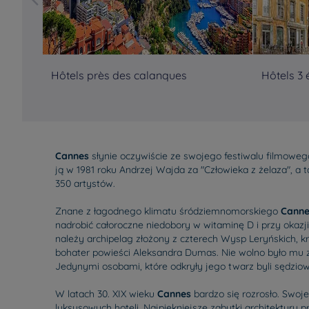
Hôtels près des calanques
Hôtels 3 
Cannes
słynie oczywiście ze swojego festiwalu filmowego
ją w 1981 roku Andrzej Wajda za "Człowieka z żelaza", a 
350 artystów.
Znane z łagodnego klimatu śródziemnomorskiego
Canne
nadrobić całoroczne niedobory w witaminę D i przy okazji
należy archipelag złożony z czterech Wysp Leryńskich, 
bohater powieści Aleksandra Dumas. Nie wolno było mu z
Jedynymi osobami, które odkryły jego twarz byli sędziow
W latach 30. XIX wieku
Cannes
bardzo się rozrosło. Swoje
luksusowych hoteli. Najpiękniejsze zabytki architektury