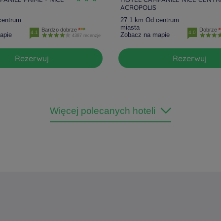
ACROPOLIS
centrum
27.1 km Od centrum
miasta
Bardzo dobrze
Dobrze
4.1
4.0
apie
Zobacz na mapie
4387 recenzje
Rezerwuj
Rezerwuj
Więcej polecanych hoteli