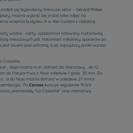
urodzili się legendarny francuski aktor – Gérard Philipe
laży, można wybrać się zrobić kilka zdjęć na
enia wnętrza budynku. A w Alei Gwiazd z radością
sporty wodne : narty, spadochron holowany motorówką,
ścią miescowych pól. Natomiast miłośnicy spacerów po
 jest lasami pod ochroną, a jej najwyższy punkt wznosi
 Croisette.
cei , skąd można m.in. dotrzeć do Warszawy , do 12
tem do Paryża trwa z Nicei zaledwie 1 godz. 30 min. Do
ża , a do Nicei można dotrzeć w zaledwie 27 minut.
uksemburga . Po
Cannes
kursuje regularnie 19 linii
 dworca, promenady "La Croisette" oraz merostwa.