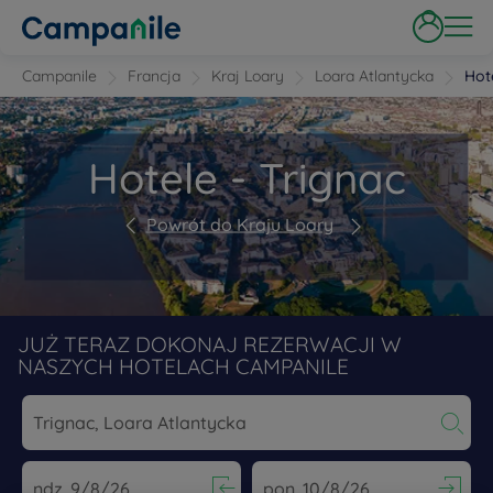
Campanile
Francja
Kraj Loary
Loara Atlantycka
Hot
Hotele - Trignac
Powrót do Kraju Loary
JUŻ TERAZ DOKONAJ REZERWACJI W
NASZYCH HOTELACH CAMPANILE