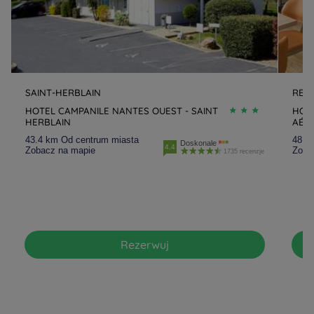
SAINT-HERBLAIN
REZ
HOTEL CAMPANILE NANTES OUEST - SAINT
HOTE
HERBLAIN
AÉR
43.4 km Od centrum miasta
48.2
Doskonale
4.4
Zobacz na mapie
Zoba
1735 recenzje
Rezerwuj