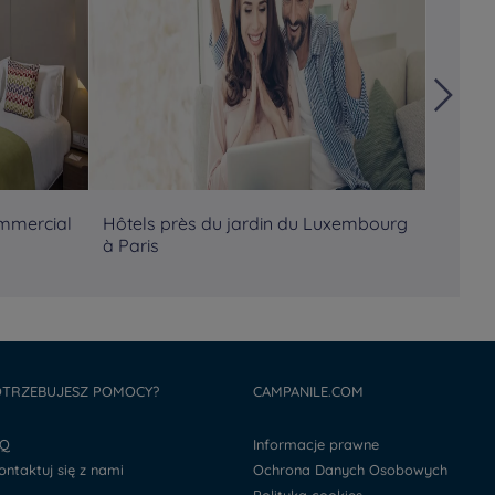
ommercial
Hôtels près du jardin du Luxembourg
Hôtels
à Paris
Pompi
TRZEBUJESZ POMOCY?
CAMPANILE.COM
AQ
Informacje prawne
kontaktuj się z nami
Ochrona Danych Osobowych