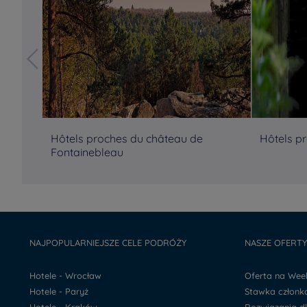
Hôtels proches du château de
Hôtels p
Fontainebleau
NAJPOPULARNIEJSZE CELE PODRÓŻY
NASZE OFERT
Hotele - Wrocław
Oferta na We
Hotele - Paryż
Stawka człon