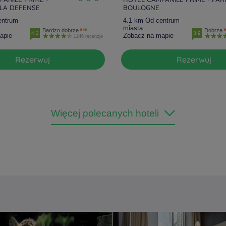
LA DEFENSE
BOULOGNE
entrum
4.1 km Od centrum
miasta
Bardzo dobrze
Dobrze
4.2
3.9
apie
Zobacz na mapie
1246 recenzje
Rezerwuj
Rezerwuj
Więcej polecanych hoteli