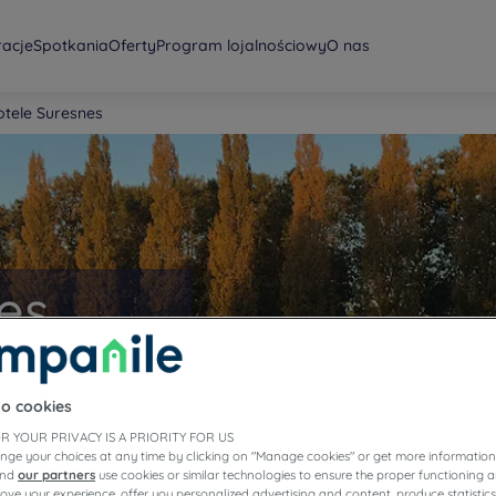
racje
Spotkania
Oferty
Program lojalnościowy
O nas
otele Suresnes
es
to cookies
R YOUR PRIVACY IS A PRIORITY FOR US
nge your choices at any time by clicking on "Manage cookies" or get more information
and
our partners
use cookies or similar technologies to ensure the proper functioning a
prove your experience, offer you personalized advertising and content, produce statisti