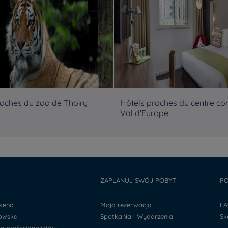
roches du zoo de Thoiry
Hôtels proches du centre c
Val d'Europe
Y
ZAPLANUJ SWÓJ POBYT
PO
ekend
Moja rezerwacja
F
kowska
Spotkania i Wydarzenia
S