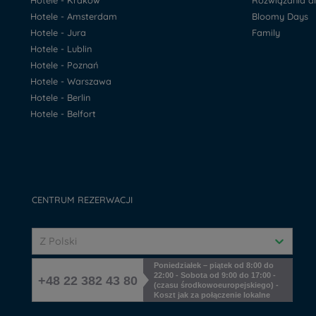
Hotele - Kraków
Rozwiązania d
Hotele - Amsterdam
Bloomy Days
Hotele - Jura
Family
Hotele - Lublin
Hotele - Poznań
Hotele - Warszawa
Hotele - Berlin
Hotele - Belfort
CENTRUM REZERWACJI
Z Polski
Poniedziałek – piątek od 8:00 do
22:00 - Sobota od 9:00 do 17:00 -
+48 22 382 43 80
(czasu środkowoeuropejskiego) -
Koszt jak za połączenie lokalne