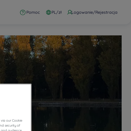
Pomoc
PL/zł
Logowanie/Rejestracja
 via our Cookie
nd security of
cs and audience