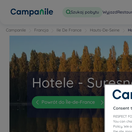
Szukaj pobytu
Wyjazd
Restau
Campanile
Francja
Ile De France
Hauts-De-Seine
H
Hotele - Suresn
Powrót do Île-de-France
Consent 
RESPECT FO
You can cha
Policy. We 
the site, im