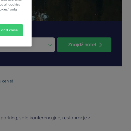
t all cookies
okies," only
 and close
Znajdź hotel
ess the question mark key to get the keyboard shortcuts for changi
dar and select a date. Press the question mark key to get the keyb
 cenie!
arking, sale konferencyjne, restauracje z