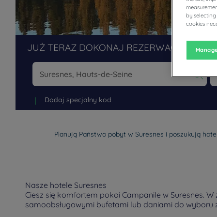
measurement
by selecting
cookies nece
JUŻ TERAZ DOKONAJ REZERWACJI W NAS
Manage
Na
Dodaj specjalny kod
Planują Państwo pobyt w Suresnes i poszukują hotel
Nasze hotele Suresnes
Ciesz się komfortem pokoi Campanile w Suresnes. W z
samoobsługowymi bufetami lub daniami do wyboru z 