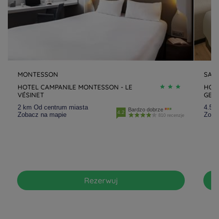
MONTESSON
SAIN
HOTEL CAMPANILE MONTESSON - LE
HOTE
VÉSINET
GER
2 km Od centrum miasta
4.5 
Bardzo dobrze
4.2
Zobacz na mapie
Zoba
810 recenzje
Rezerwuj