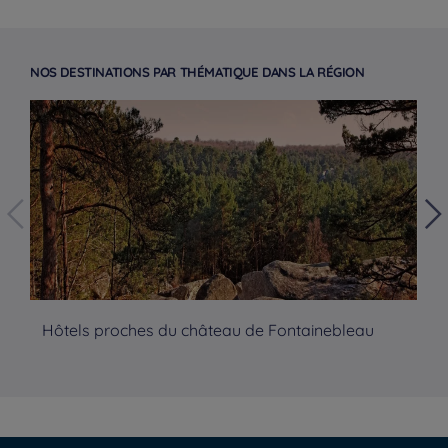
NOS DESTINATIONS PAR THÉMATIQUE DANS LA RÉGION
Hotele - Wrocław
Hôtels proches du château de Fontainebleau
Hô
Hotele - Paryż
Hotele - Kraków
Hotele - Amsterdam
Hotele - Jura
Hotele - Lublin
Hotele - Poznań