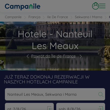
Campanile
Francja
Ile De France
Sekwana I Marna
Hotele - Nanteuil
Les Meaux
Powrót do Île-de-France
JUŻ TERAZ DOKONAJ REZERWACJI W
NASZYCH HOTELACH CAMPANILE