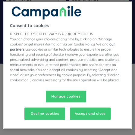
Navigate forward to interact with the calendar and select a dat
Navigate backward to interact wi
Consent to cookies
Dodaj specjalny kod
RESPECT FOR YOUR PRIVACY IS A PRIORITY FOR US
You can change your choices at any time by clicking on "Manage
cookies" or get more information via our Cookie Policy. We and
our
Znajdź hotel
partners
use cookies or similar technologies to ensure the proper
functioning and security of the site, improve your experience, offer you
personalized advertising and content, produce statistics and audience
measurements to evaluate their performance, and share content on
social networks. You can accept all cookies by selecting "Accept and
close" or set your preferences by cookie purpose. By selecting "Decline
cookies," only cookies necessary for the site's operation will be placed.
Manage cookies
Planują Państwo pobyt w Nanteuil Les Meaux i poszukują
hotelu? Campanile oferuje komfortowe pokoje i dobrą
kuchnię w najlepszej cenie!
Decline cookies
Accept and close