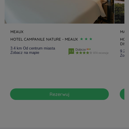
MEAUX
MAG
HOTEL CAMPANILE NATURE - MEAUX
HOT
DISN
3.4 km Od centrum miasta
Dobrze
9.2 
3.9
Zobacz na mapie
874 recenzje
Zoba
Rezerwuj