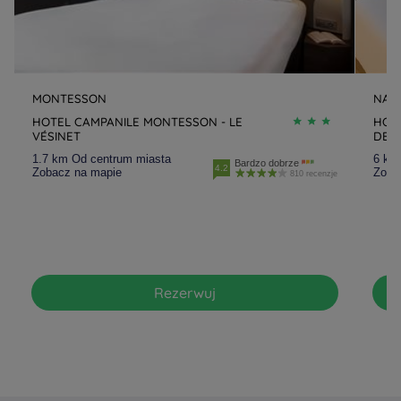
MONTESSON
NAN
HOTEL CAMPANILE MONTESSON - LE
HOTE
VÉSINET
DEF
1.7 km Od centrum miasta
6 km
Bardzo dobrze
4.2
Zobacz na mapie
Zoba
810 recenzje
Rezerwuj