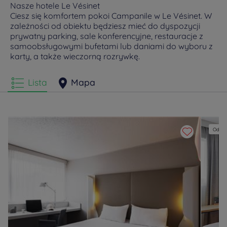
Nasze hotele Le Vésinet
Ciesz się komfortem pokoi Campanile w Le Vésinet. W
zależności od obiektu będziesz mieć do dyspozycji
prywatny parking, sale konferencyjne, restauracje z
samoobsługowymi bufetami lub daniami do wyboru z
karty, a także wieczorną rozrywkę.
Lista
Mapa
Odnow