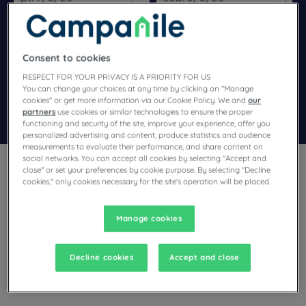
Navigate forward to interact with the calendar and select a dat
Navigate backward to interact wi
Consent to cookies
Dodaj specjalny kod
RESPECT FOR YOUR PRIVACY IS A PRIORITY FOR US
You can change your choices at any time by clicking on "Manage
cookies" or get more information via our Cookie Policy. We and
our
Znajdź hotel
partners
use cookies or similar technologies to ensure the proper
functioning and security of the site, improve your experience, offer you
personalized advertising and content, produce statistics and audience
measurements to evaluate their performance, and share content on
social networks. You can accept all cookies by selecting "Accept and
close" or set your preferences by cookie purpose. By selecting "Decline
cookies," only cookies necessary for the site's operation will be placed.
Manage cookies
Planują Państwo pobyt w Le Vésinet i poszukują hotelu?
Campanile oferuje komfortowe pokoje i dobrą kuchnię w
najlepszej cenie!
Decline cookies
Accept and close