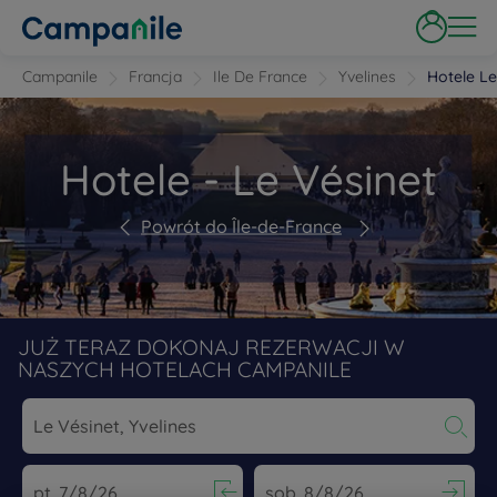
Campanile
Francja
Ile De France
Yvelines
Hotele Le
Hotele - Le Vésinet
Powrót do Île-de-France
JUŻ TERAZ DOKONAJ REZERWACJI W
NASZYCH HOTELACH CAMPANILE