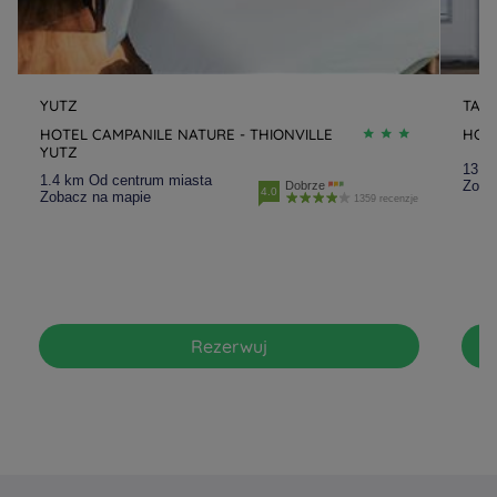
YUTZ
TAL
HOTEL CAMPANILE NATURE - THIONVILLE
HOT
YUTZ
13.1
1.4 km Od centrum miasta
Zoba
Dobrze
4.0
Zobacz na mapie
1359 recenzje
Rezerwuj