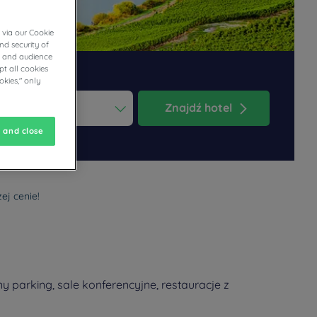
 via our Cookie
nd security of
cs and audience
t all cookies
okies," only
Znajdź hotel
ess the question mark key to get the keyboard shortcuts for changi
dar and select a date. Press the question mark key to get the keyb
 and close
ej cenie!
 parking, sale konferencyjne, restauracje z