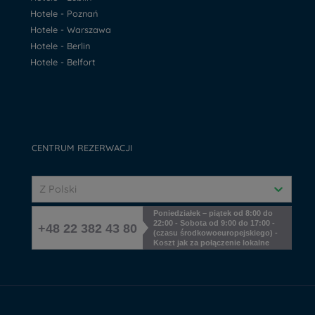
Hotele - Poznań
Hotele - Warszawa
Hotele - Berlin
Hotele - Belfort
CENTRUM REZERWACJI
Z Polski
Poniedziałek – piątek od 8:00 do
22:00 - Sobota od 9:00 do 17:00 -
+48 22 382 43 80
(czasu środkowoeuropejskiego) -
Koszt jak za połączenie lokalne