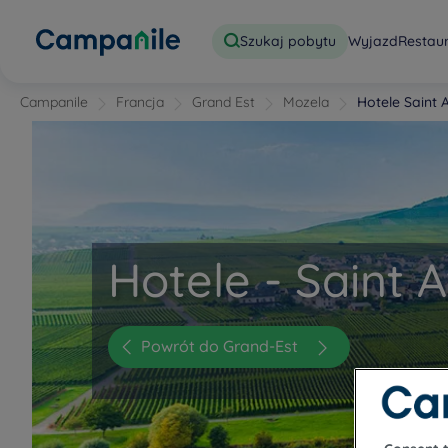
Szukaj pobytu
Wyjazd
Restau
Campanile
Francja
Grand Est
Mozela
Hotele Saint 
Hotele - Saint 
Powrót do Grand-Est