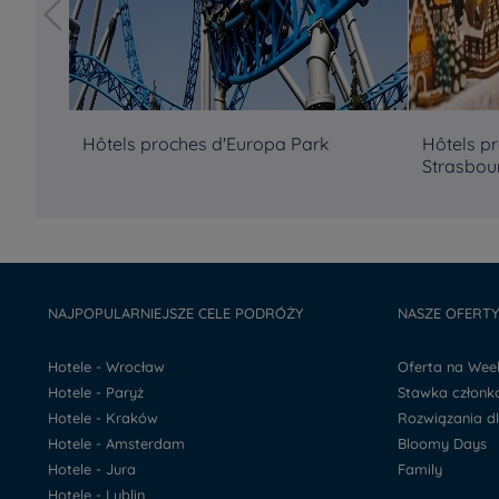
Hôtels proches d'Europa Park
Hôtels p
Strasbou
NAJPOPULARNIEJSZE CELE PODRÓŻY
NASZE OFERT
Hotele - Wrocław
Oferta na We
Hotele - Paryż
Stawka człon
Hotele - Kraków
Rozwiązania d
Hotele - Amsterdam
Bloomy Days
Hotele - Jura
Family
Hotele - Lublin