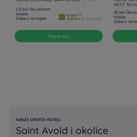
METZ TEC
1.6 km Od centrum
36 km Od ce
miasta
Grade
miasta
3.3
Zobacz na mapie
417 recenzje
Zobacz na m
Rezerwuj
NASZA OFERTA HOTELI
Saint Avold i okolice