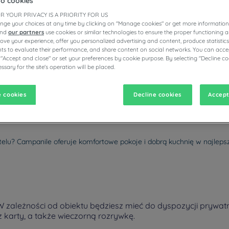
to cookies
R YOUR PRIVACY IS A PRIORITY FOR US
nge your choices at any time by clicking on "Manage cookies" or get more information
and
our partners
use cookies or similar technologies to ensure the proper functioning a
prove your experience, offer you personalized advertising and content, produce statisti
ZYCH HOTELACH CAMPANILE
s to evaluate their performance, and share content on social networks. You can accep
 "Accept and close" or set your preferences by cookie purpose. By selecting "Decline co
ssary for the site's operation will be placed.
vigate forward to interact with the calendar and select a date. Pr
Navigate backward to interact with the calen
 cookies
Decline cookies
Accept
telu? Campanile oferuje komfortowe pokoje i dobrą kuchnię w najlepsz
 zależności od obiektu będziesz mieć do dyspozycji prywatny
karty, a także wieczorną rozrywkę.