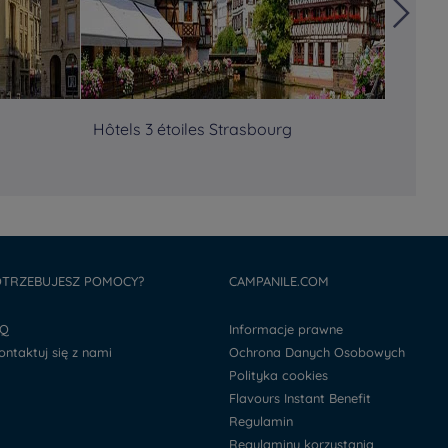
Hôtels 3 étoiles Strasbourg
Hôtels
TRZEBUJESZ POMOCY?
CAMPANILE.COM
AQ
Informacje prawne
kontaktuj się z nami
Ochrona Danych Osobowych
Polityka cookies
Flavours Instant Benefit
Regulamin
Regulaminu korzystania