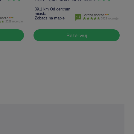
39.1 km Od centrum
miasta
Bardzo dobrze
4.3
Zobacz na mapie
dobrze
3423 recenzje
2528 recenzje
Rezerwuj