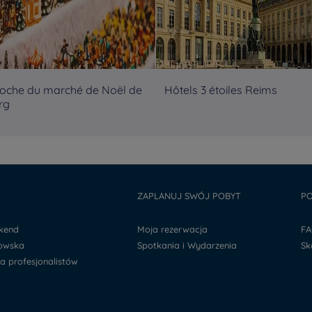
roche du marché de Noël de
Hôtels 3 étoiles Reims
rg
Y
ZAPLANUJ SWÓJ POBYT
PO
ekend
Moja rezerwacja
F
kowska
Spotkania i Wydarzenia
S
la profesjonalistów