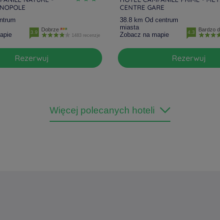
HNOPOLE
CENTRE GARE
ntrum
38.8 km Od centrum
miasta
Dobrze
Bardzo 
3.9
4.3
apie
Zobacz na mapie
1483 recenzje
Rezerwuj
Rezerwuj
Więcej polecanych hoteli