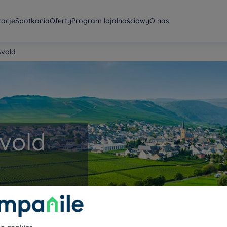
racje
Spotkania
Oferty
Program lojalnościowy
O nas
Avold
Avold