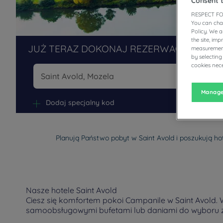
Consent 
RESPECT FO
You can cha
Policy. We 
the site, im
JUŻ TERAZ DOKONAJ REZERWACJI W NAS
measurement
by selecting
cookies nece
Na
Manage
Dodaj specjalny kod
Planują Państwo pobyt w Saint Avold i poszukują ho
Nasze hotele Saint Avold
Ciesz się komfortem pokoi Campanile w Saint Avold. W
samoobsługowymi bufetami lub daniami do wyboru z 